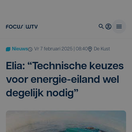
Nieuws
vr 7 februari 2025 | 08:40
De Kust
Elia:
“
Tech­ni­sche keu­zes
voor ener­gie-eiland wel
dege­lijk nodig”