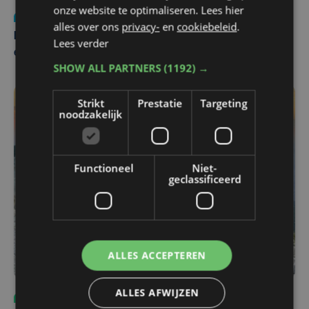
onze website te optimaliseren. Lees hier
Nieuws
za 1 augustus | 22:36
alles over ons
privacy-
en
cookiebeleid
.
Belgisch Solar Team met West-Vlamingen wint voor
Lees verder
eerst in VS
SHOW ALL PARTNERS
(1192) →
Strikt
Prestatie
Targeting
noodzakelijk
Functioneel
Niet-
geclassificeerd
ALLES ACCEPTEREN
ALLES AFWIJZEN
Sport
do 6 augustus | 10:49