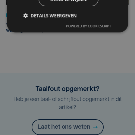
Nieuws
do 30 juli | 12:57
DETAILS WEERGEVEN
Autobestuurster rijdt na foutief manoeuvre tegen
POWERED BY COOKIESCRIPT
winkelgevel in Ieper
Taalfout opgemerkt?
Heb je een taal- of schrijffout opgemerkt in dit
artikel?
Laat het ons weten