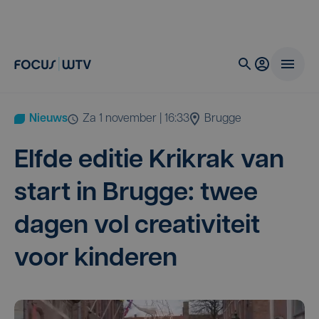
Nieuws
za 1 november | 16:33
Brugge
Elf­de edi­tie Krikrak van
start in Brug­ge: twee
dagen vol cre­a­ti­vi­teit
voor kinderen