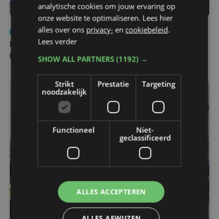
analytische cookies om jouw ervaring op
onze website te optimaliseren. Lees hier
alles over ons
privacy-
en
cookiebeleid
.
Nieuws
di 4 augustus | 09:32
Lees verder
Man en vrouw dood aangetroffen in woning in Sint-
Pieters Brugge
SHOW ALL PARTNERS
(1192) →
Strikt
Prestatie
Targeting
noodzakelijk
Functioneel
Niet-
geclassificeerd
ALLES ACCEPTEREN
ALLES AFWIJZEN