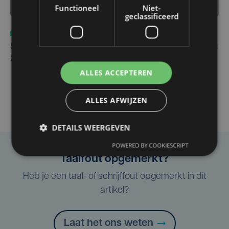
Functioneel
Niet-
geclassificeerd
Sport
za 8 augustus | 12:42
Spaanse aanvaller zet handtekening onder contract tot
2031 bij Club Brugge
ALLES ACCEPTEREN
ALLES AFWIJZEN
DETAILS WEERGEVEN
POWERED BY COOKIESCRIPT
Taalfout opgemerkt?
Heb je een taal- of schrijffout opgemerkt in dit
artikel?
Laat het ons weten