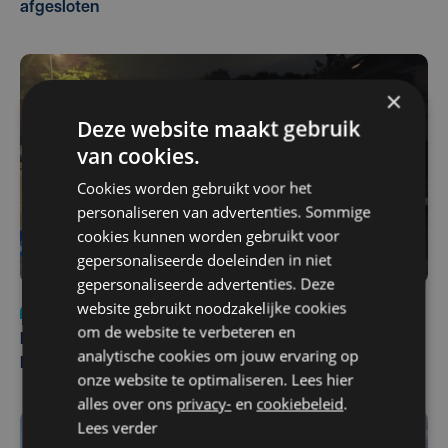
afgesloten
×
Deze website maakt gebruik
van cookies.
Cookies worden gebruikt voor het
personaliseren van advertenties. Sommige
cookies kunnen worden gebruikt voor
gepersonaliseerde doeleinden in niet
gepersonaliseerde advertenties. Deze
website gebruikt noodzakelijke cookies
Nieuws
di 4 augustus | 09:32
om de website te verbeteren en
Man en vrouw dood aangetroffen in woning in Sint-
analytische cookies om jouw ervaring op
Pieters Brugge
onze website te optimaliseren. Lees hier
alles over ons
privacy-
en
cookiebeleid
.
Lees verder