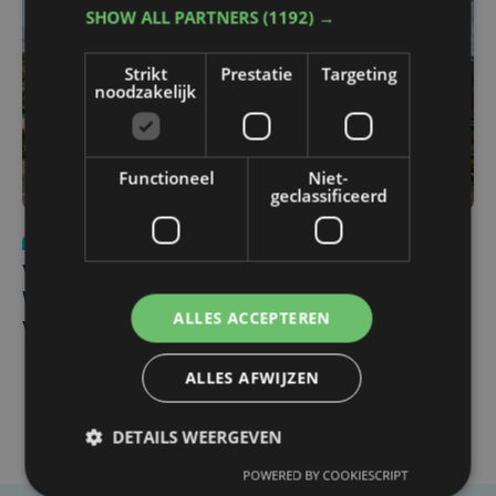
SHOW ALL PARTNERS
(1192) →
Strikt
Prestatie
Targeting
noodzakelijk
Functioneel
Niet-
geclassificeerd
Nieuws
wo 5 augustus | 11:57
Vier Oostendse gynaecologen versterken dienst in AZ
West, dat ook een nieuwe voltijdse gynaecoloog
ALLES ACCEPTEREN
verwelkomt
ALLES AFWIJZEN
DETAILS WEERGEVEN
POWERED BY COOKIESCRIPT