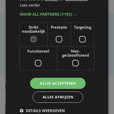
Lees verder
SHOW ALL PARTNERS
(1192) →
Taalfout opgemerkt?
Strikt
Prestatie
Targeting
noodzakelijk
Heb je een taal- of schrijffout opgemerkt in dit
artikel?
Functioneel
Niet-
geclassificeerd
Laat het ons weten
ALLES ACCEPTEREN
Lees ook
ALLES AFWIJZEN
DETAILS WEERGEVEN
do 21 mei | 16:19