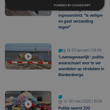
Nieuwe havendam
POWERED BY COOKIESCRIPT
Blankenberge officieel
ingewandeld: "Is veiliger
en gaat verzanding
tegen"
di 20 januari | 08:49
‘Levensgevaarlijk’: politie
waarschuwt voor te ver
wandelen op strekdam in
Blankenberge
vr 30 mei 2025 | 15:36
Politie neemt 700