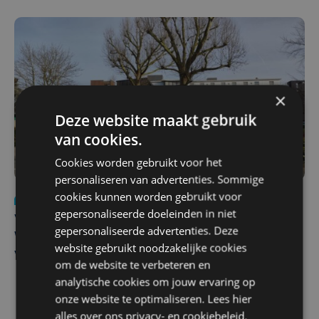
×
Deze website maakt gebruik
van cookies.
Cookies worden gebruikt voor het
personaliseren van advertenties. Sommige
cookies kunnen worden gebruikt voor
Nieuws
wo 5 augustus | 11:57
gepersonaliseerde doeleinden in niet
Vier Oostendse gynaecologen versterken dienst in AZ
gepersonaliseerde advertenties. Deze
West, dat ook een nieuwe voltijdse gynaecoloog
website gebruikt noodzakelijke cookies
verwelkomt
om de website te verbeteren en
analytische cookies om jouw ervaring op
onze website te optimaliseren. Lees hier
alles over ons
privacy-
en
cookiebeleid
.