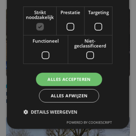
Strikt
Prestatie
Targeting
noodzakelijk
Functioneel
Niet-
geclassificeerd
ALLES ACCEPTEREN
Nieuws
di 4 augustus | 09:32
Man en vrouw dood aangetroffen in woning in Sint-
ALLES AFWIJZEN
Pieters Brugge
DETAILS WEERGEVEN
POWERED BY COOKIESCRIPT