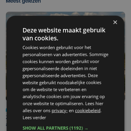
Meest gelezen
×
Deze website maakt gebruik
van cookies.
Cookies worden gebruikt voor het
personaliseren van advertenties. Sommige
cookies kunnen worden gebruikt voor
gepersonaliseerde doeleinden in niet
gepersonaliseerde advertenties. Deze
website gebruikt noodzakelijke cookies
om de website te verbeteren en
analytische cookies om jouw ervaring op
onze website te optimaliseren. Lees hier
Nieuws
Update
za 1 augustus | 17:21
alles over ons
privacy-
en
cookiebeleid
.
Lees verder
Zwaar ongeval op E403 in Izegem: drie rijstroken
afgesloten
SHOW ALL PARTNERS
(1192) →