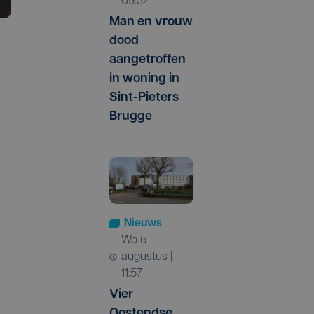
09:32
Man en vrouw
dood
aangetroffen
in woning in
Sint-Pieters
Brugge
Nieuws
wo 5
augustus |
11:57
Vier
Oostendse