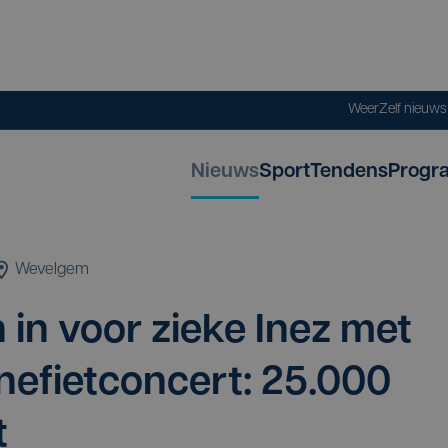
Weer
Zelf nieuw
Nieuws
Sport
Tendens
Progr
Wevelgem
h in voor zie­ke Inez met
ne­fiet­con­cert:
25
.
000
t