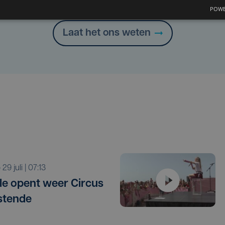
Heb je een taal- of schrijffout opgemerkt in dit artikel?
POWE
Laat het ons weten
o 29 juli | 07:13
le opent weer Circus
stende