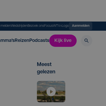
s melden
Wedstrijden
Bezoek ons
FocusWTV+
Logo
Aanmelden
amma's
Reizen
Podcasts
Kijk live
Meest
gelezen