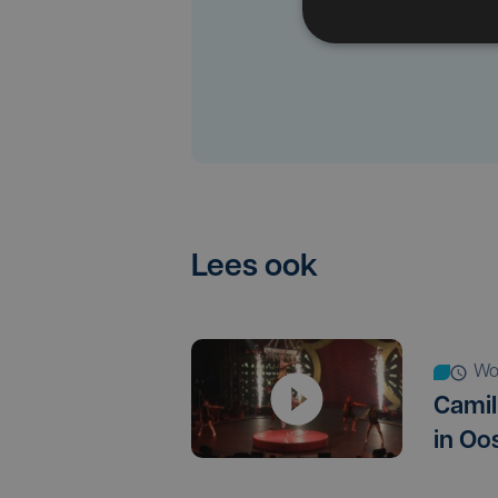
Lees ook
w
Camil
in Oo