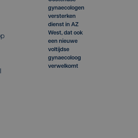
gynaecologen
versterken
dienst in AZ
West, dat ook
op
een nieuwe
voltijdse
gynaecoloog
verwelkomt
l