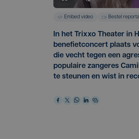
Embed video
Bestel report
In het Trixxo Theater in
benefietconcert plaats vo
die vecht tegen een agr
populaire zangeres Cami
te steunen en wist in re