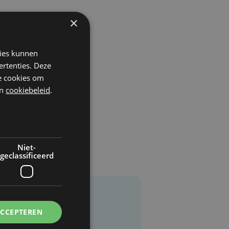
×
kies kunnen
ertenties. Deze
he cookies om
n
cookiebeleid
.
Niet-
geclassificeerd
ACCEPTEREN