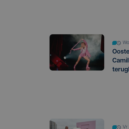
w
Oosten
Camil
terug
v