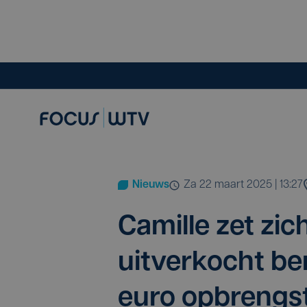
Nieuws
za 22 maart 2025 | 13:27
Camil­le zet zic
uit­ver­kocht be
euro opbrengs