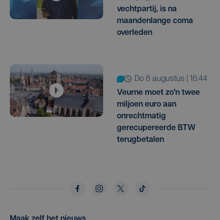
vechtpartij, is na
maandenlange coma
overleden
do 6 augustus | 16:44
Veurne moet zo'n twee
miljoen euro aan
onrechtmatig
gerecupereerde BTW
terugbetalen
Maak zelf het nieuws