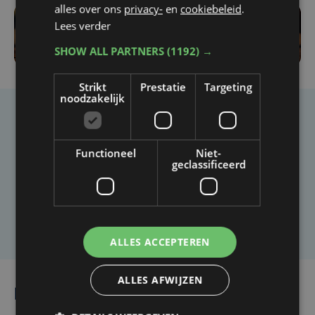
alles over ons
privacy-
en
cookiebeleid
.
Lees verder
SHOW ALL PARTNERS
(1192) →
Strikt
Prestatie
Targeting
noodzakelijk
Taalfout opgemerkt?
Heb je een taal- of schrijffout opgemerkt in dit
Functioneel
Niet-
geclassificeerd
artikel?
Laat het ons weten
ALLES ACCEPTEREN
ALLES AFWIJZEN
Lees ook