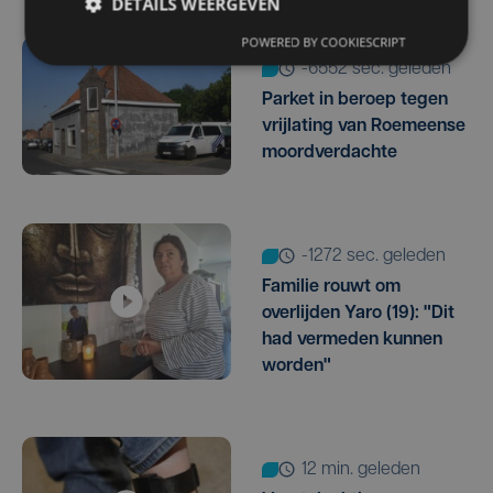
DETAILS WEERGEVEN
POWERED BY COOKIESCRIPT
-6552 sec. geleden
Parket in beroep tegen
vrijlating van Roemeense
moordverdachte
-1272 sec. geleden
Familie rouwt om
overlijden Yaro (19): "Dit
had vermeden kunnen
worden"
12 min. geleden