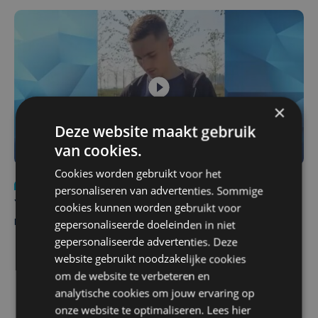
×
Deze website maakt gebruik
van cookies.
Cookies worden gebruikt voor het
Nieuws
do 6 augustus | 21:30
personaliseren van advertenties. Sommige
Yaro (19), slachtoffer van vechtpartij, is na
cookies kunnen worden gebruikt voor
maandenlange coma overleden
gepersonaliseerde doeleinden in niet
gepersonaliseerde advertenties. Deze
website gebruikt noodzakelijke cookies
om de website te verbeteren en
analytische cookies om jouw ervaring op
onze website te optimaliseren. Lees hier