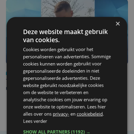
×
Deze website maakt gebruik
van cookies.
Cookies worden gebruikt voor het
personaliseren van advertenties. Sommige
cookies kunnen worden gebruikt voor
gepersonaliseerde doeleinden in niet
Nieuws
do 6 augustus | 21:30
gepersonaliseerde advertenties. Deze
Yaro (19), slachtoffer van vechtpartij, is na
website gebruikt noodzakelijke cookies
maandenlange coma overleden
om de website te verbeteren en
analytische cookies om jouw ervaring op
onze website te optimaliseren. Lees hier
alles over ons
privacy-
en
cookiebeleid
.
Lees verder
SHOW ALL PARTNERS
(1192) →