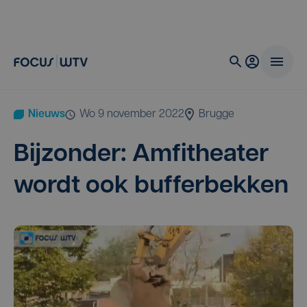
Nieuws
wo 9 november 2022
Brugge
Bij­zon­der: Amfi­the­a­ter
wordt ook bufferbekken