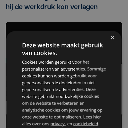
hij de werkdruk kon verlagen
×
Deze website maakt gebruik
van cookies.
Cookies worden gebruikt voor het
personaliseren van advertenties. Sommige
cookies kunnen worden gebruikt voor
HR-manager Cindy zocht manier om
gepersonaliseerde doeleinden in niet
makkelijk te communiceren met
gepersonaliseerde advertenties. Deze
website gebruikt noodzakelijke cookies
haar huishoudhulp
om de website te verbeteren en
analytische cookies om jouw ervaring op
onze website te optimaliseren. Lees hier
alles over ons
privacy-
en
cookiebeleid
.