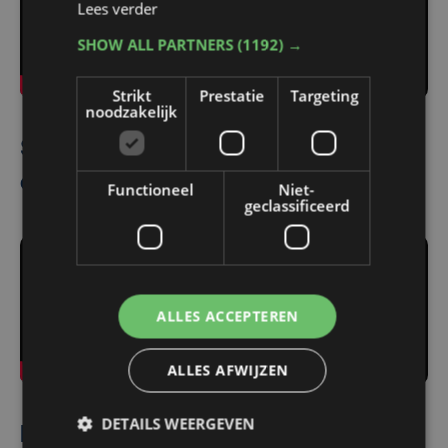
Lees verder
SHOW ALL PARTNERS
(1192) →
Strikt
Prestatie
Targeting
noodzakelijk
Student Mauro verruimde zijn blik
op verpleegkunde in Oeganda
Functioneel
Niet-
geclassificeerd
ALLES ACCEPTEREN
ALLES AFWIJZEN
DETAILS WEERGEVEN
Dieter maakte van zijn hobby zijn