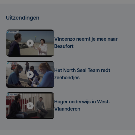
Uitzendingen
Vincenzo neemt je mee naar
Beaufort
Het North Seal Team redt
zeehondjes
Hoger onderwijs in West-
Vlaanderen