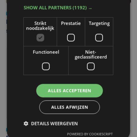
SHOW ALL PARTNERS
(1192) →
Cultuur
di 4 februari 2020
Familie schenkt Yper Museum unieke
Strikt
Prestatie
Targeting
noodzakelijk
stukken kant
Functioneel
Niet-
geclassificeerd
ALLES ACCEPTEREN
ALLES AFWIJZEN
DETAILS WEERGEVEN
Cultuur
vr 6 september 2019
POWERED BY COOKIESCRIPT