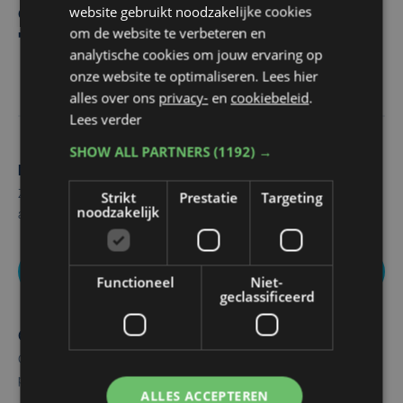
website gebruikt noodzakelijke cookies
defensie aanwezig in Koksijde door
om de website te verbeteren en
"internationale gebeurtenissen"
analytische cookies om jouw ervaring op
onze website te optimaliseren. Lees hier
alles over ons
privacy-
en
cookiebeleid
.
Lees verder
SHOW ALL PARTNERS
(1192) →
Maak zelf het nieuws
Zie of hoor je iets dat interessant is voor alle West-Vlamingen,
Strikt
Prestatie
Targeting
noodzakelijk
aarzel dan niet om ons te contacteren.
Nieuws melden
Functioneel
Niet-
geclassificeerd
Over ons
Ontdek hier alle info over onze geschiedenis, redactie,
programma's en mogelijkheden om te adverteren.
ALLES ACCEPTEREN