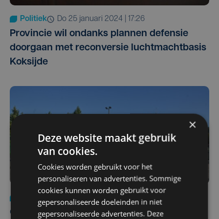
Politiek
do 25 januari 2024 | 17:26
Provincie wil ondanks plannen defensie
doorgaan met reconversie luchtmachtbasis
Koksijde
×
Deze website maakt gebruik
van cookies.
Cookies worden gebruikt voor het
personaliseren van advertenties. Sommige
cookies kunnen worden gebruikt voor
Politiek
wo 24 januari 2024 | 17:13
gepersonaliseerde doeleinden in niet
Ook na verhuis van luchtmacht, blijft
gepersonaliseerde advertenties. Deze