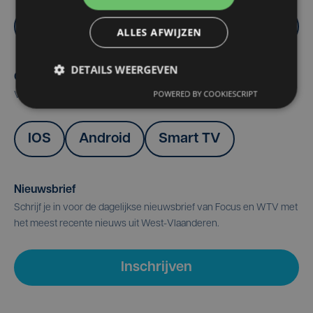
Meer info
ALLES AFWIJZEN
DETAILS WEERGEVEN
Onze apps
POWERED BY COOKIESCRIPT
Volg Focus & WTV op je smartphone, tablet of smart TV.
IOS
Android
Smart TV
Nieuwsbrief
Schrijf je in voor de dagelijkse nieuwsbrief van Focus en WTV met
het meest recente nieuws uit West-Vlaanderen.
Inschrijven