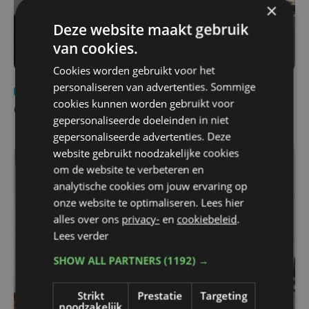
×
Deze website maakt gebruik
van cookies.
Cookies worden gebruikt voor het
personaliseren van advertenties. Sommige
Samenleving
vr 3 november 2017
cookies kunnen worden gebruikt voor
Cado in Mesen doorbreekt de eenzaamheid
gepersonaliseerde doeleinden in niet
gepersonaliseerde advertenties. Deze
website gebruikt noodzakelijke cookies
om de website te verbeteren en
analytische cookies om jouw ervaring op
onze website te optimaliseren. Lees hier
alles over ons
privacy-
en
cookiebeleid
.
Lees verder
SHOW ALL PARTNERS
(1192) →
Strikt
Prestatie
Targeting
noodzakelijk