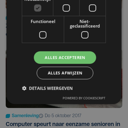
Samenleving
do 2 november 2017
Functioneel
Niet-
geclassificeerd
Zes procent van bevolking voelt zich
eenzaam
ALLES ACCEPTEREN
ALLES AFWIJZEN
DETAILS WEERGEVEN
POWERED BY COOKIESCRIPT
Samenleving
do 5 oktober 2017
Computer speurt naar eenzame senioren in