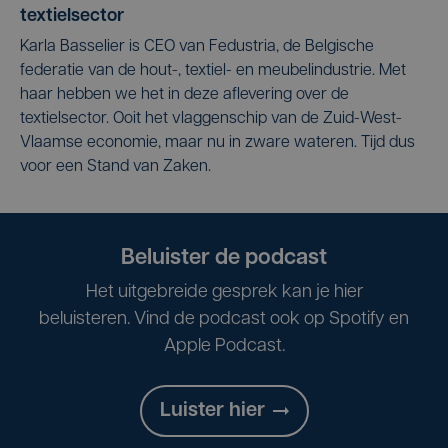
textielsector
Karla Basselier is CEO van Fedustria, de Belgische
federatie van de hout-, textiel- en meubelindustrie. Met
haar hebben we het in deze aflevering over de
textielsector. Ooit het vlaggenschip van de Zuid-West-
Vlaamse economie, maar nu in zware wateren. Tijd dus
voor een Stand van Zaken.
Beluister de podcast
Het uitgebreide gesprek kan je hier
beluisteren. Vind de podcast ook op Spotify en
Apple Podcast.
Luister hier