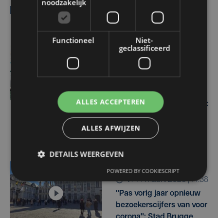
noodzakelijk
Lees ook
Functioneel
Niet-
geclassificeerd
wo 29 april | 14:35
KIJK BINNEN. Het
duurzaamste
zwembadcomplex van
ALLES ACCEPTEREN
België opent haar deuren:
"Oostende zal jaloers
ALLES AFWIJZEN
zijn"
DETAILS WEERGEVEN
POWERED BY COOKIESCRIPT
vr 14 maart 2025 | 14:38
"Pas vorig jaar opnieuw
bezoekerscijfers van voor
corona": Stad Brugge