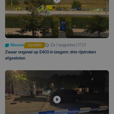
Nieuws
Update
za 1 augustus | 17:21
Zwaar ongeval op E403 in Izegem: drie rijstroken
afgesloten