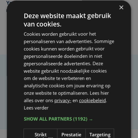
Yaro (19), slachtoffer van vechtpartij, is na
×
maandenlange coma overleden
Deze website maakt gebruik
van cookies.
Cookies worden gebruikt voor het
personaliseren van advertenties. Sommige
cookies kunnen worden gebruikt voor
gepersonaliseerde doeleinden in niet
gepersonaliseerde advertenties. Deze
Taalfout opgemerkt?
website gebruikt noodzakelijke cookies
om de website te verbeteren en
Heb je een taal- of schrijffout opgemerkt in dit
analytische cookies om jouw ervaring op
artikel?
onze website te optimaliseren. Lees hier
alles over ons
privacy-
en
cookiebeleid
.
Lees verder
Laat het ons weten
SHOW ALL PARTNERS
(1192) →
Strikt
Prestatie
Targeting