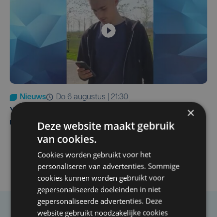
Nieuws
do 6 augustus | 21:30
×
Yaro (19), slachtoffer van vechtpartij, is na
maandenlange coma overleden
Deze website maakt gebruik
van cookies.
Cookies worden gebruikt voor het
personaliseren van advertenties. Sommige
cookies kunnen worden gebruikt voor
gepersonaliseerde doeleinden in niet
gepersonaliseerde advertenties. Deze
website gebruikt noodzakelijke cookies