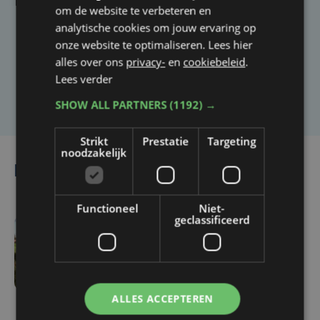
Taalfout opgemerkt?
om de website te verbeteren en
Heb je een taal- of schrijffout opgemerkt in dit
analytische cookies om jouw ervaring op
artikel?
onze website te optimaliseren. Lees hier
alles over ons
privacy-
en
cookiebeleid
.
Lees verder
Laat het ons weten
SHOW ALL PARTNERS
(1192) →
Strikt
Prestatie
Targeting
noodzakelijk
Lees ook
Functioneel
Niet-
geclassificeerd
di 22 oktober 2024 |
11:44
Dan toch geen grote
ALLES ACCEPTEREN
nieuwe camping bij Sint-
Pieters Brugge