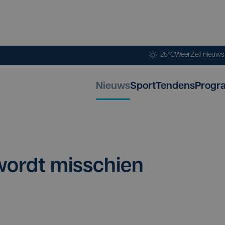
25°C
Weer
Zelf nieuw
Nieuws
Sport
Tendens
Progr
wordt mis­schien