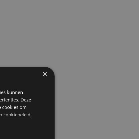
×
kies kunnen
ertenties. Deze
he cookies om
n
cookiebeleid
.