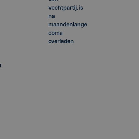
vechtpartij, is
na
maandenlange
coma
overleden
a