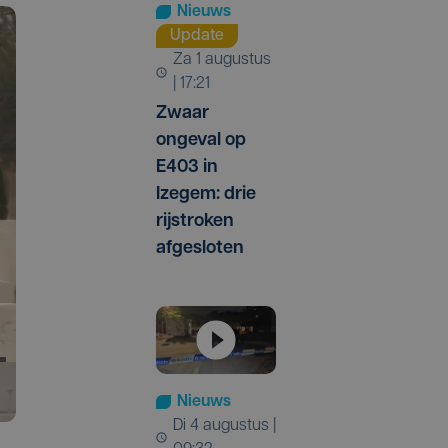
Nieuws
Update
za 1 augustus
| 17:21
Zwaar
ongeval op
E403 in
Izegem: drie
rijstroken
afgesloten
Nieuws
di 4 augustus |