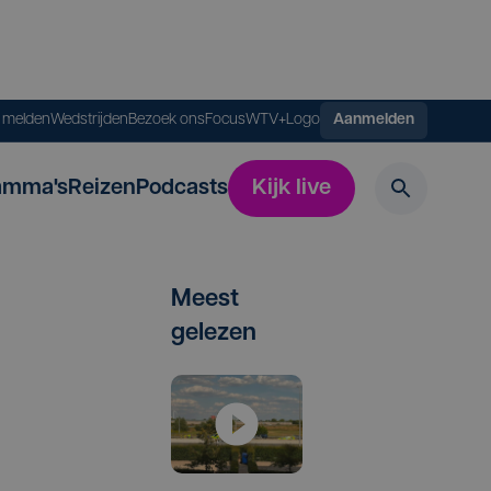
s melden
Wedstrijden
Bezoek ons
FocusWTV+
Logo
Aanmelden
amma's
Reizen
Podcasts
Kijk live
Meest
gelezen