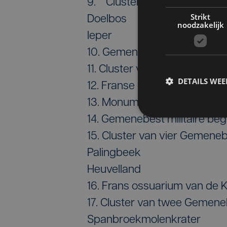
9. Cluster van twee Gemeneb
Strikt
Doelbos
noodzakelijk
Ieper
10. Gemenebest militaire be
11. Cluster van vier Gemenebe
DETAILS WE
12. Franse militaire begraafp
13. Monument voor de vermis
14. Gemenebest militaire be
15. Cluster van vier Gemeneb
Palingbeek
Heuvelland
16. Frans ossuarium van de
17. Cluster van twee Gemeneb
Spanbroekmolenkrater