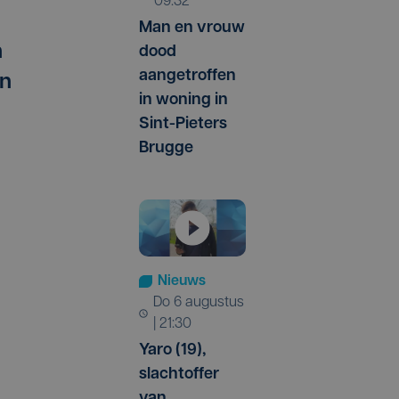
09:32
Man en vrouw
n
dood
aangetroffen
en
in woning in
Sint-Pieters
Brugge
Nieuws
do 6 augustus
| 21:30
Yaro (19),
slachtoffer
van