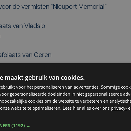
or de vermisten “Nieuport Memorial”
laats van Vladslo
n
afplaats van Oeren
afplaats van Houthulst
e maakt gebruik van cookies.
ebruikt voor het personaliseren van advertenties. Sommige coo
plaats van Langemark
oor gepersonaliseerde doeleinden in niet gepersonaliseerde adv
 noodzakelijke cookies om de website te verbeteren en analytisc
 Brooding Soldier”
onze website te optimaliseren. Lees hier alles over ons
privacy-
e
graafplaats “Tyne Cot cemetery”
TNERS
(1192) →