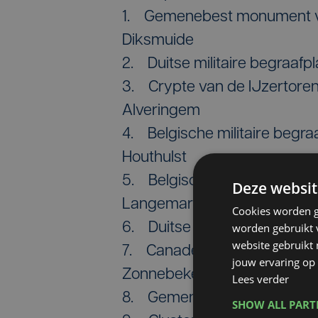
1. Gemenebest monument vo
Diksmuide
2. Duitse militaire begraafp
3. Crypte van de IJzertore
Alveringem
4. Belgische militaire begra
Houthulst
5. Belgische militaire begra
Deze websit
Langemark-Poelkapelle
Cookies worden g
6. Duitse militaire begraaf
worden gebruikt v
website gebruikt
7. Canadees monument “The
jouw ervaring op 
Zonnebeke
Lees verder
8. Gemenebest militaire be
SHOW ALL PAR