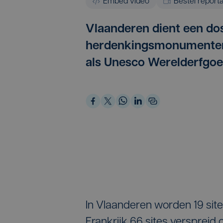
Embed video
Bestel report
Vlaanderen dient een dos
herdenkingsmonumenten 
als Unesco Werelderfgoe
In Vlaanderen worden 19 sites
Frankrijk 66 sites verspreid