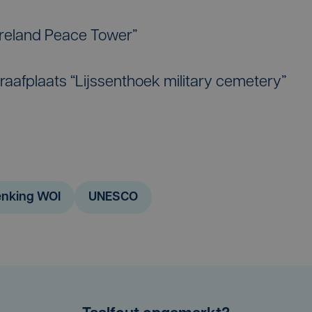
 Ireland Peace Tower”
raafplaats “Lijssenthoek military cemetery”
enking WOI
UNESCO