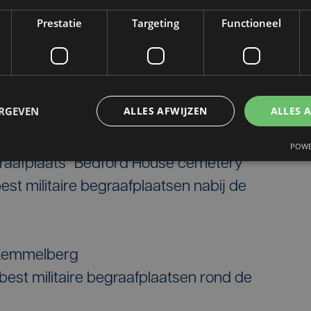
est militaire begraafplaats in en rond het
Prestatie
Targeting
Functioneel
graafplaats “Essex Farm cemetery”
st militaire begraafplaatsen nabij Pilkem
ERGEVEN
ALLES AFWIJZEN
ALLES 
laats “St. Charles de Potyze”
ten “Menin Gate”
POWE
graafplaats “Bedford House cemetery”
est militaire begraafplaatsen nabij de
 Kemmelberg
est militaire begraafplaatsen rond de