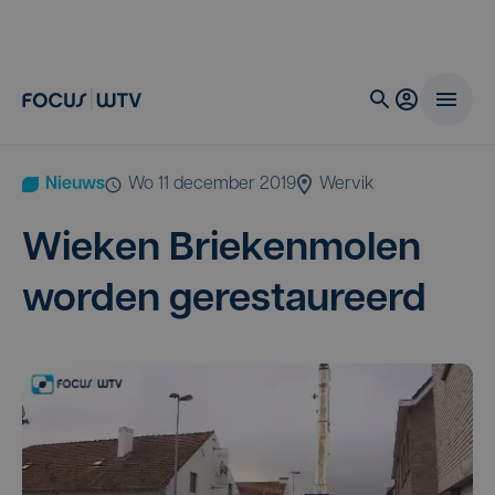
Nieuws
wo 11 december 2019
Wervik
Wie­ken Brie­ken­mo­len
wor­den gerestaureerd