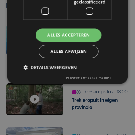
geclassificeerd
Lees ook
do 6 augustus | 21:30
ALLES ACCEPTEREN
Yaro (19), slachtoffer van
vechtpartij, is na
ALLES AFWIJZEN
maandenlange coma
overleden
DETAILS WEERGEVEN
POWERED BY COOKIESCRIPT
do 6 augustus | 18:00
Trek eropuit in eigen
provincie