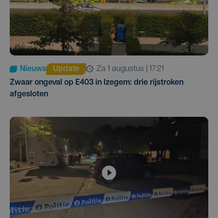
Nieuws
Update
za 1 augustus | 17:21
Zwaar ongeval op E403 in Izegem: drie rijstroken
afgesloten