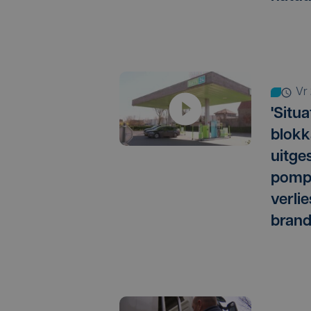
v
'Situ
blokk
uitges
pomph
verli
brand