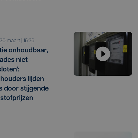
r 20 maart | 15:36
atie onhoudbaar,
ades niet
loten':
ouders lijden
es door stijgende
stofprijzen