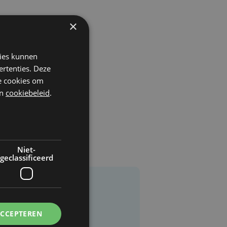
×
kies kunnen
ertenties. Deze
he cookies om
n
cookiebeleid
.
Niet-
geclassificeerd
ACCEPTEREN