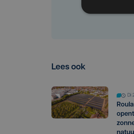
Lees ook
di
Roula
opent
zonne
natuu