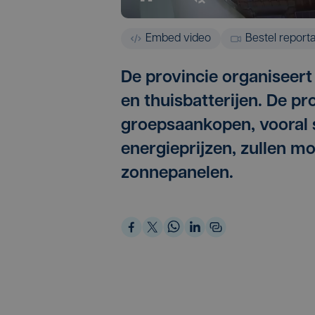
Embed video
Bestel report
De provincie organiseer
en thuisbatterijen. De pro
groepsaankopen, vooral 
energieprijzen, zullen m
zonnepanelen.