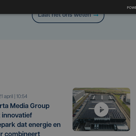
POWE
Laat het ons weten
 21 april | 10:54
rta Media Group
 innovatief
park dat energie en
r combineert