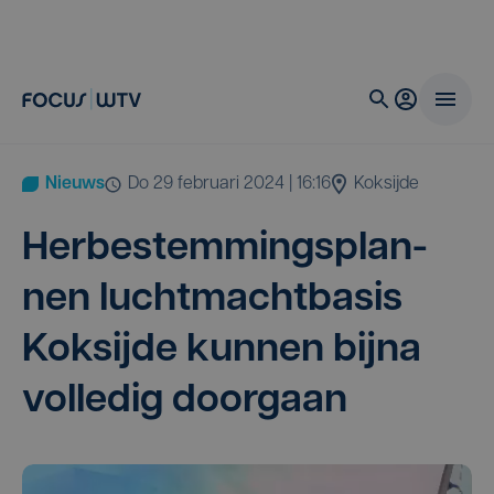
Nieuws
do 29 februari 2024 | 16:16
Koksijde
Her­be­stem­mings­plan­
nen lucht­macht­ba­sis
Koksij­de kun­nen bij­na
vol­le­dig doorgaan