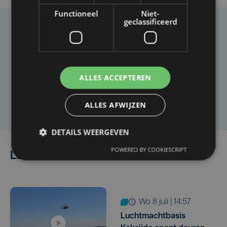
Functioneel
Niet-
geclassificeerd
Taalfout opgemerkt?
Heb je een taal- of schrijffout opgemerkt in dit
artikel?
ALLES ACCEPTEREN
Laat het ons weten
ALLES AFWIJZEN
DETAILS WEERGEVEN
POWERED BY COOKIESCRIPT
Lees ook
wo 8 juli | 14:57
Luchtmachtbasis