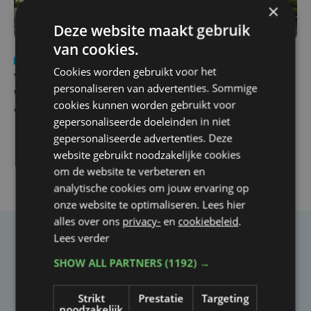
×
Deze website maakt gebruik
van cookies.
Nieuws
wo 5 augustus | 11:57
Cookies worden gebruikt voor het
Vier Oostendse gynaecologen versterken dienst in AZ
personaliseren van advertenties. Sommige
West, dat ook een nieuwe voltijdse gynaecoloog
cookies kunnen worden gebruikt voor
verwelkomt
gepersonaliseerde doeleinden in niet
gepersonaliseerde advertenties. Deze
website gebruikt noodzakelijke cookies
om de website te verbeteren en
analytische cookies om jouw ervaring op
onze website te optimaliseren. Lees hier
alles over ons
privacy-
en
cookiebeleid
.
Lees verder
Taalfout opgemerkt?
SHOW ALL PARTNERS
(1192) →
Heb je een taal- of schrijffout opgemerkt in dit
artikel?
Strikt
Prestatie
Targeting
noodzakelijk