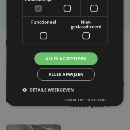
Laat het ons weten
Functioneel
Niet-
geclassificeerd
Lees ook
ALLES ACCEPTEREN
vr 19 juni | 11:35
ALLES AFWIJZEN
Oxamyl gevonden op
verschillende akkers rond
DETAILS WEERGEVEN
Grote Kemmelbeek:
vervuild water of
POWERED BY COOKIESCRIPT
verboden gebruik?