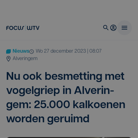
Nieuws
wo 27 december 2023 | 08:07
Alveringem
Nu ook besmet­ting met
vogel­griep in Alve­rin­
gem:
25
.
000
kal­koe­nen
wor­den geruimd