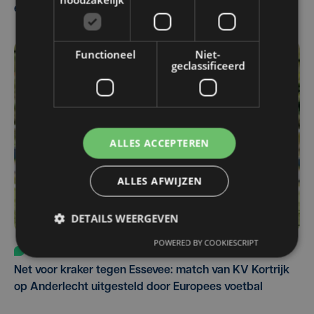
eerst in VS
Functioneel
Niet-
geclassificeerd
ALLES ACCEPTEREN
ALLES AFWIJZEN
DETAILS WEERGEVEN
POWERED BY COOKIESCRIPT
Sport
vr 31 juli | 12:46
Net voor kraker tegen Essevee: match van KV Kortrijk
op Anderlecht uitgesteld door Europees voetbal