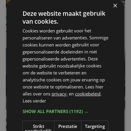
×
Deze website maakt gebruik
Sport
ma 3 augustus | 17:39
van cookies.
Champions League leeft in Oostende: lange wachtrij
Cookies worden gebruikt voor het
voor tickets Union - Bodø/Glimt
personaliseren van advertenties. Sommige
cookies kunnen worden gebruikt voor
gepersonaliseerde doeleinden in niet
gepersonaliseerde advertenties. Deze
website gebruikt noodzakelijke cookies
om de website te verbeteren en
analytische cookies om jouw ervaring op
onze website te optimaliseren. Lees hier
alles over ons
privacy-
en
cookiebeleid
.
Lees verder
SHOW ALL PARTNERS
(1192) →
Nieuws
za 1 augustus | 22:36
Strikt
Prestatie
Targeting
Belgisch Solar Team met West-Vlamingen wint voor
noodzakelijk