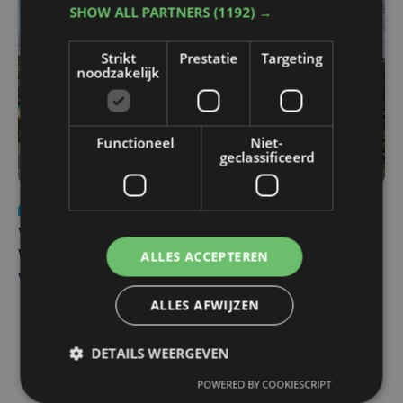
SHOW ALL PARTNERS
(1192) →
Strikt
Prestatie
Targeting
noodzakelijk
Functioneel
Niet-
geclassificeerd
Nieuws
wo 5 augustus | 11:57
Vier Oostendse gynaecologen versterken dienst in AZ
ALLES ACCEPTEREN
West, dat ook een nieuwe voltijdse gynaecoloog
verwelkomt
ALLES AFWIJZEN
DETAILS WEERGEVEN
POWERED BY COOKIESCRIPT