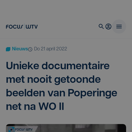
Nieuws
do 21 april 2022
Unie­ke docu­men­tai­re
met nooit getoon­de
beel­den van Pope­rin­ge
net na
WO
II