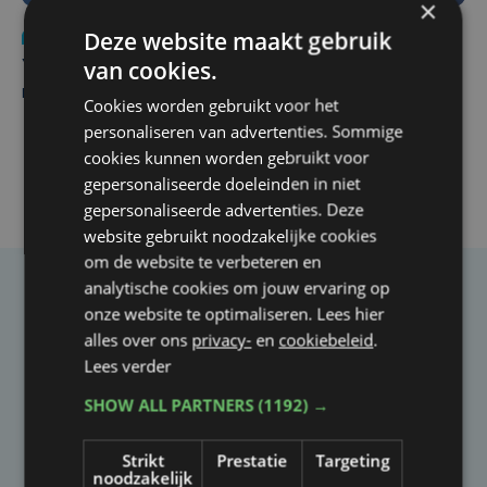
×
Deze website maakt gebruik
Nieuws
do 6 augustus | 21:30
van cookies.
Yaro (19), slachtoffer van vechtpartij, is na
maandenlange coma overleden
Cookies worden gebruikt voor het
personaliseren van advertenties. Sommige
cookies kunnen worden gebruikt voor
gepersonaliseerde doeleinden in niet
gepersonaliseerde advertenties. Deze
website gebruikt noodzakelijke cookies
om de website te verbeteren en
analytische cookies om jouw ervaring op
Taalfout opgemerkt?
onze website te optimaliseren. Lees hier
alles over ons
privacy-
en
cookiebeleid
.
Heb je een taal- of schrijffout opgemerkt in dit
Lees verder
artikel?
SHOW ALL PARTNERS
(1192) →
Laat het ons weten
Strikt
Prestatie
Targeting
noodzakelijk