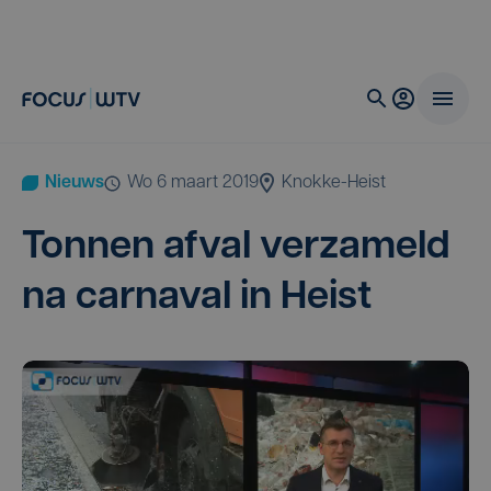
Nieuws
wo 6 maart 2019
Knokke-Heist
Ton­nen afval ver­za­meld
na car­na­val in Heist