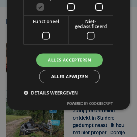
Functioneel
Niet-
Lees ook
geclassificeerd
di 21 juli | 17:44
Zotte Maandag in Pittem:
ALLES ACCEPTEREN
carnaval in de zomer
ALLES AFWIJZEN
DETAILS WEERGEVEN
do 4 juni | 14:47
POWERED BY COOKIESCRIPT
Groot sluikstort met
auto(!)-onderdelen
ontdekt in Staden:
gedumpt naast "Ik hou
het hier proper"-bordje