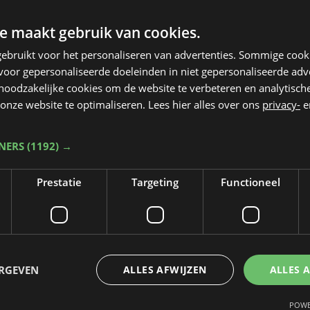
e maakt gebruik van cookies.
ebruikt voor het personaliseren van advertenties. Sommige coo
oor gepersonaliseerde doeleinden in niet gepersonaliseerde adv
 noodzakelijke cookies om de website te verbeteren en analytisc
onze website te optimaliseren. Lees hier alles over ons
privacy-
e
TNERS
(1192) →
Prestatie
Targeting
Functioneel
Taalfout opgemerkt?
Heb je een taal- of schrijffout opgemerkt in dit artikel?
ERGEVEN
ALLES AFWIJZEN
ALLES 
Laat het ons weten
POWE