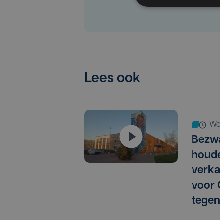
Lees ook
w
Bezwa
houd
verka
voor 
tegen