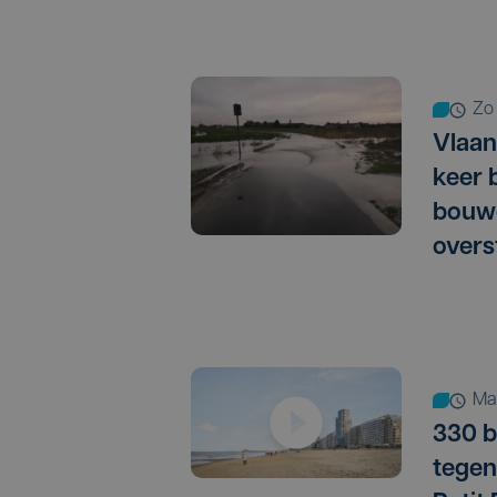
z
Vlaan
keer 
bouw
overs
m
330 b
tege