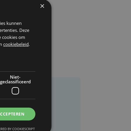
×
kies kunnen
ertenties. Deze
he cookies om
n
cookiebeleid
.
Niet-
geclassificeerd
ACCEPTEREN
RED BY COOKIESCRIPT