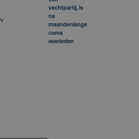
vechtpartij, is
na
uw
maandenlange
coma
overleden