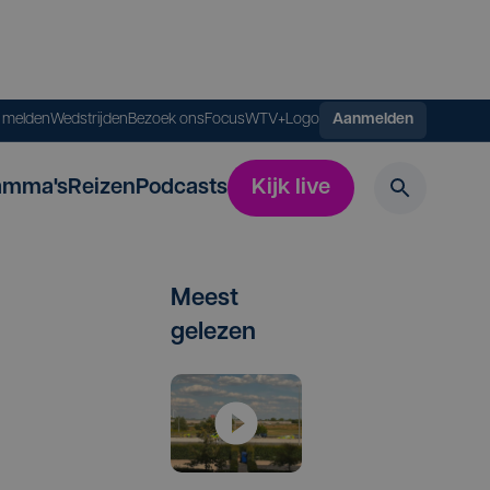
s melden
Wedstrijden
Bezoek ons
FocusWTV+
Logo
Aanmelden
amma's
Reizen
Podcasts
Kijk live
Meest
gelezen