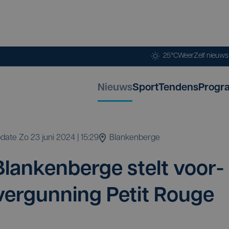
25°C
Weer
Zelf nieuw
Nieuws
Sport
Tendens
Progr
update
zo 23 juni 2024 | 15:29
Blankenberge
lan­ken­ber­ge stelt voor­
er­gun­ning Petit Rouge