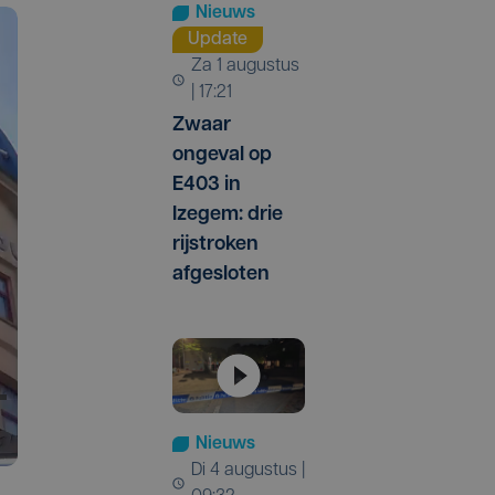
Nieuws
Update
za 1 augustus
| 17:21
Zwaar
ongeval op
E403 in
Izegem: drie
rijstroken
afgesloten
Nieuws
di 4 augustus |