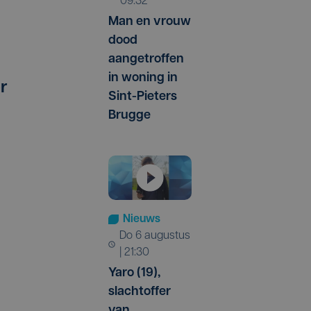
09:32
Man en vrouw
dood
aangetroffen
in woning in
r
Sint-Pieters
Brugge
Nieuws
do 6 augustus
| 21:30
Yaro (19),
slachtoffer
van