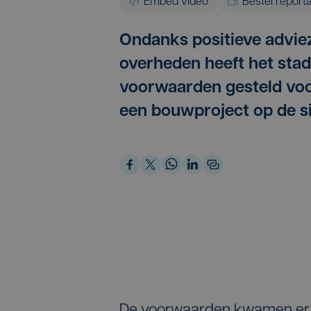
Embed video
Bestel report
Ondanks positieve advie
overheden heeft het sta
voorwaarden gesteld voo
een bouwproject op de si
De voorwaarden kwamen er n