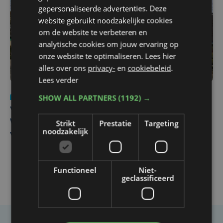
gepersonaliseerde advertenties. Deze
website gebruikt noodzakelijke cookies
om de website te verbeteren en
analytische cookies om jouw ervaring op
onze website te optimaliseren. Lees hier
alles over ons
privacy-
en
cookiebeleid
.
Lees verder
Nieuws
wo 5 augustus | 11:57
SHOW ALL PARTNERS
(1192) →
Vier Oostendse gynaecologen versterken dienst in AZ
Strikt
Prestatie
Targeting
West, dat ook een nieuwe voltijdse gynaecoloog
noodzakelijk
verwelkomt
Functioneel
Niet-
geclassificeerd