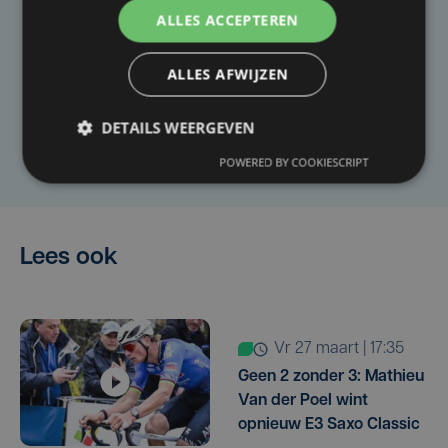
Taalfout opgemerkt?
ALLES ACCEPTEREN
Heb je een taal- of schrijffout opgemerkt in dit
ALLES AFWIJZEN
artikel?
DETAILS WEERGEVEN
Laat het ons weten
POWERED BY COOKIESCRIPT
Lees ook
vr 27 maart | 17:35
Geen 2 zonder 3: Mathieu
Van der Poel wint
opnieuw E3 Saxo Classic