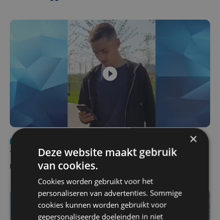
×
Nieuws
do 6 augustus | 21:30
Deze website maakt gebruik
Yaro (19), slachtoffer van vechtpartij, is na
van cookies.
maandenlange coma overleden
Cookies worden gebruikt voor het
personaliseren van advertenties. Sommige
cookies kunnen worden gebruikt voor
gepersonaliseerde doeleinden in niet