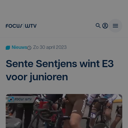
Nieuws
zo 30 april 2023
Sen­te Sen­t­jens wint
E
3
voor junioren