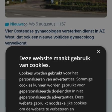
Nieuws
wo 5 augustus | 11:57
Vier Oostendse gynaecologen versterken dienst in AZ
West, dat ook een nieuwe voltijdse gynaecoloog
verwelkomt
×
Deze website maakt gebruik
van cookies.
Cookies worden gebruikt voor het
personaliseren van advertenties. Sommige
cookies kunnen worden gebruikt voor
gepersonaliseerde doeleinden in niet
Taalfout opgemerkt?
gepersonaliseerde advertenties. Deze
Heb je een taal- of schrijffout opgemerkt in dit
website gebruikt noodzakelijke cookies
artikel?
om de website te verbeteren en