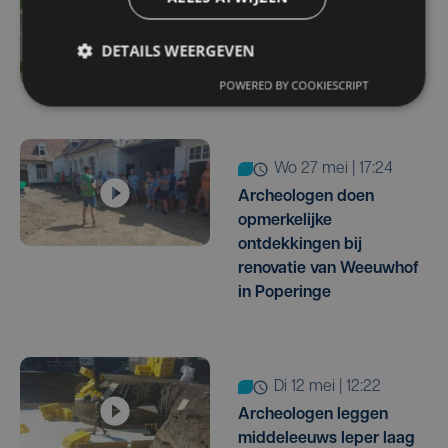
Uitzonderlijke Romeinse
vondst in Koolkerke:
DETAILS WEERGEVEN
resten van dijk en
bewoning ontdekt
POWERED BY COOKIESCRIPT
wo 27 mei | 17:24
Archeologen doen
opmerkelijke
ontdekkingen bij
renovatie van Weeuwhof
in Poperinge
di 12 mei | 12:22
Archeologen leggen
middeleeuws Ieper laag