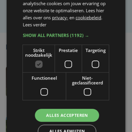
analytische cookies om jouw ervaring op
onze website te optimaliseren. Lees hier
Laat het ons weten
alles over ons
privacy-
en
cookiebeleid
.
Lees verder
SHOW ALL PARTNERS
(1192) →
Lees ook
Strikt
Prestatie
Targeting
noodzakelijk
do 18 juni | 08:08
Functioneel
Niet-
geclassificeerd
Tentoonstelling
'wONDERLAND' zet
archeologie op zijn kop
ALLES ACCEPTEREN
do 28 mei | 10:11
ALLES AFWIJZEN