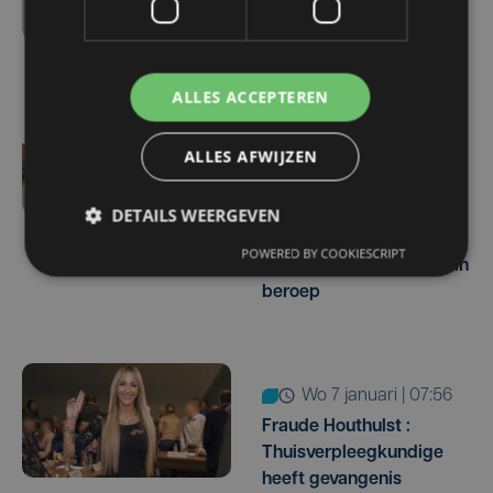
met gouden velgen
ALLES ACCEPTEREN
Update
ALLES AFWIJZEN
vr 27 februari | 09:28
Stefanie Sander (43) dan
DETAILS WEERGEVEN
toch niet vrij zonder
enkelband,
POWERED BY COOKIESCRIPT
arbeidsauditoraat gaat in
beroep
wo 7 januari | 07:56
Fraude Houthulst :
Thuisverpleegkundige
heeft gevangenis