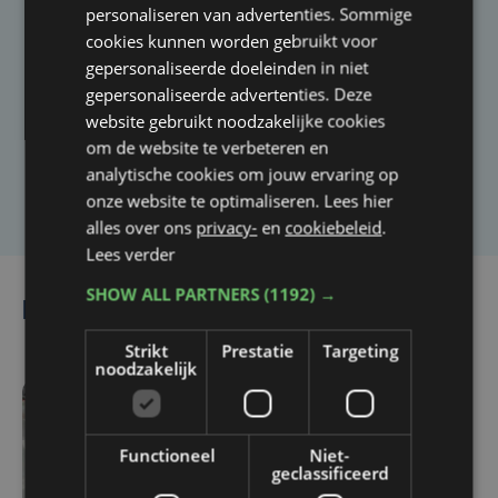
personaliseren van advertenties. Sommige
cookies kunnen worden gebruikt voor
Taalfout opgemerkt?
gepersonaliseerde doeleinden in niet
Heb je een taal- of schrijffout opgemerkt in dit
gepersonaliseerde advertenties. Deze
artikel?
website gebruikt noodzakelijke cookies
om de website te verbeteren en
analytische cookies om jouw ervaring op
Laat het ons weten
onze website te optimaliseren. Lees hier
alles over ons
privacy-
en
cookiebeleid
.
Lees verder
SHOW ALL PARTNERS
(1192) →
Lees ook
Strikt
Prestatie
Targeting
noodzakelijk
do 7 mei | 09:45
Zes luxevoertuigen van
Functioneel
Niet-
geclassificeerd
Stefanie Sander worden
geveild, ook een Porsche