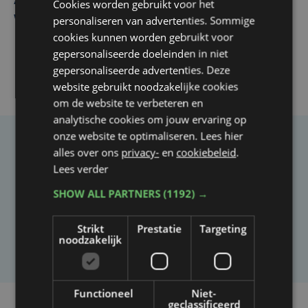
Autobestuurster rijdt na foutief manoeuvre tegen
Cookies worden gebruikt voor het
winkelgevel in Ieper
personaliseren van advertenties. Sommige
cookies kunnen worden gebruikt voor
gepersonaliseerde doeleinden in niet
gepersonaliseerde advertenties. Deze
website gebruikt noodzakelijke cookies
om de website te verbeteren en
analytische cookies om jouw ervaring op
onze website te optimaliseren. Lees hier
Taalfout opgemerkt?
alles over ons
privacy-
en
cookiebeleid
.
Lees verder
Heb je een taal- of schrijffout opgemerkt in dit
SHOW ALL PARTNERS
(1192) →
artikel?
Strikt
Prestatie
Targeting
Laat het ons weten
noodzakelijk
Functioneel
Niet-
geclassificeerd