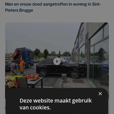
Man en vrouw dood aangetroffen in woning in Sint-
Pieters Brugge
×
Deze website maakt gebruik
van cookies.
Nieuws
do 30 juli | 12:57