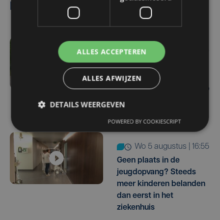
Lees ook
ALLES ACCEPTEREN
wo 5 augustus | 17:40
Gestolen BMW van
ALLES AFWIJZEN
Ieperling duikt na oproep
op sociale media weer op
in Frankrijk
DETAILS WEERGEVEN
POWERED BY COOKIESCRIPT
wo 5 augustus | 16:55
Geen plaats in de
jeugdopvang? Steeds
meer kinderen belanden
dan eerst in het
ziekenhuis