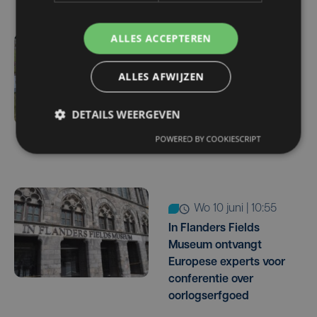
ALLES ACCEPTEREN
do 18 juni | 14:54
Na vandalisme op
ALLES AFWIJZEN
militaire begraafplaats in
Houthulst:
DETAILS WEERGEVEN
herstellingswerken
POWERED BY COOKIESCRIPT
gestart
wo 10 juni | 10:55
In Flanders Fields
Museum ontvangt
Europese experts voor
conferentie over
oorlogserfgoed