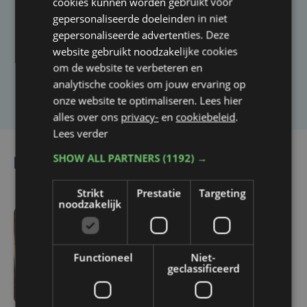
cookies kunnen worden gebruikt voor
gepersonaliseerde doeleinden in niet
Heb je een taal- of schrijffout opgemerkt in dit
gepersonaliseerde advertenties. Deze
artikel?
website gebruikt noodzakelijke cookies
om de website te verbeteren en
analytische cookies om jouw ervaring op
Laat het ons weten
onze website te optimaliseren. Lees hier
alles over ons
privacy-
en
cookiebeleid
.
Lees verder
SHOW ALL PARTNERS
(1192) →
Lees ook
Strikt
Prestatie
Targeting
noodzakelijk
di 4 augustus | 07:48
Vlaanderen investeert
Functioneel
Niet-
1,13 miljoen euro in
geclassificeerd
restauratie van Ieperse
oorlogsbegraafplaatsen