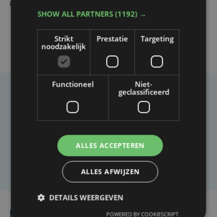
afgesloten
SHOW ALL PARTNERS
(1192) →
Strikt
Prestatie
Targeting
noodzakelijk
Functioneel
Niet-
geclassificeerd
Taalfout opgemerkt?
Heb je een taal- of schrijffout opgemerkt in dit
artikel?
ALLES ACCEPTEREN
Laat het ons weten
ALLES AFWIJZEN
DETAILS WEERGEVEN
Lees ook
POWERED BY COOKIESCRIPT