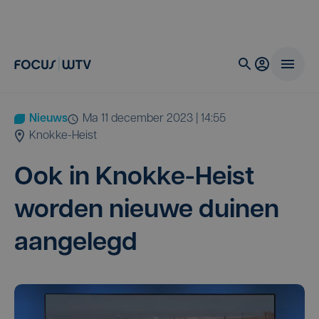
Nieuws
ma 11 december 2023 | 14:55
Knokke-Heist
Ook in Knok­ke-Heist
wor­den nieu­we dui­nen
aangelegd