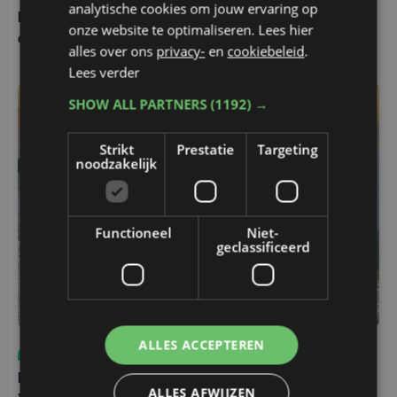
analytische cookies om jouw ervaring op
Belgisch Solar Team met West-Vlamingen wint voor
onze website te optimaliseren. Lees hier
eerst in VS
alles over ons
privacy-
en
cookiebeleid
.
Lees verder
SHOW ALL PARTNERS
(1192) →
Strikt
Prestatie
Targeting
noodzakelijk
Functioneel
Niet-
geclassificeerd
ALLES ACCEPTEREN
Sport
do 6 augustus | 10:49
Margot Vanpachtenbeke beklimt zeven keer de Mont
ALLES AFWIJZEN