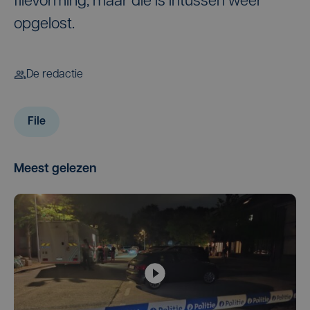
filevorming, maar die is intussen weer
opgelost.
De redactie
File
Meest gelezen