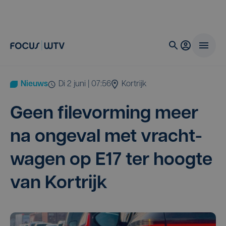
Nieuws
di 2 juni | 07:56
Kortrijk
Geen file­vor­ming meer
na onge­val met vracht­
wa­gen op
E
17
ter hoog­te
van Kortrijk