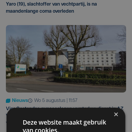
Yaro (19), slachtoffer van vechtpartij, is na
maandenlange coma overleden
Nieuws
wo 5 augustus | 11:57
Vier Oostendse gynaecologen versterken dienst in AZ
×
West, dat ook een nieuwe voltijdse gynaecoloog
Deze website maakt gebruik
verwelkomt
van cookies.