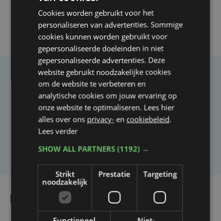
Cookies worden gebruikt voor het
personaliseren van advertenties. Sommige
cookies kunnen worden gebruikt voor
gepersonaliseerde doeleinden in niet
gepersonaliseerde advertenties. Deze
website gebruikt noodzakelijke cookies
Taalfout opgemerkt?
om de website te verbeteren en
analytische cookies om jouw ervaring op
Heb je een taal- of schrijffout opgemerkt in dit
onze website te optimaliseren. Lees hier
artikel?
alles over ons
privacy-
en
cookiebeleid
.
Lees verder
Laat het ons weten
SHOW ALL PARTNERS
(1192) →
Strikt
Prestatie
Targeting
noodzakelijk
Lees ook
Functioneel
Niet-