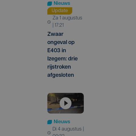
Nieuws
Update
za 1 augustus
| 17:21
Zwaar
ongeval op
E403 in
Izegem: drie
rijstroken
afgesloten
Nieuws
di 4 augustus |