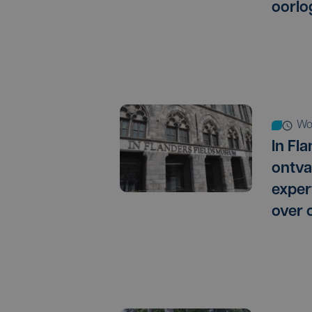
oorlo
w
In Fl
ontva
exper
over 