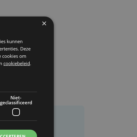
×
kies kunnen
ertenties. Deze
he cookies om
n
cookiebeleid
.
Niet-
geclassificeerd
ACCEPTEREN