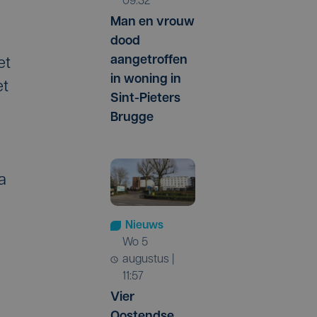
09:32
Man en vrouw
dood
aangetroffen
et
in woning in
et
Sint-Pieters
Brugge
a
Nieuws
wo 5
augustus |
11:57
Vier
Oostendse