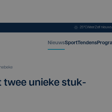
25°C
Weer
Zelf nieuw
Nieuws
Sport
Tendens
Progr
nebeke
 twee unie­ke stuk­