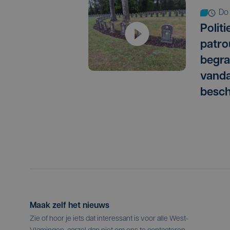
do
Politi
patro
begra
vanda
besc
Maak zelf het nieuws
Zie of hoor je iets dat interessant is voor alle West-