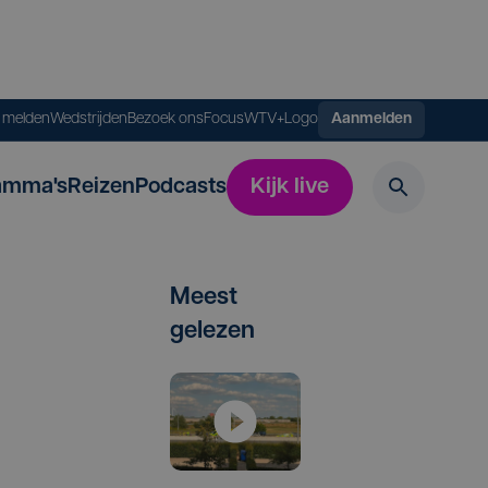
s melden
Wedstrijden
Bezoek ons
FocusWTV+
Logo
Aanmelden
amma's
Reizen
Podcasts
Kijk live
Meest
gelezen