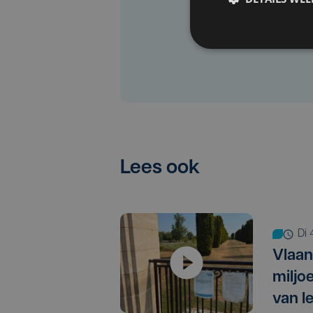
Lees ook
d
Vlaan
miljo
van I