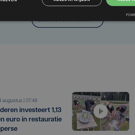
Heb je een taal- of schrijffout opgemerkt in dit artikel?
POWE
Laat het ons weten
i 4 augustus | 07:48
deren investeert 1,13
en euro in restauratie
eperse