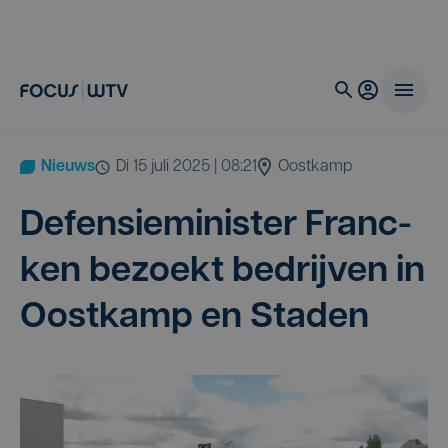
Nieuws
di 15 juli 2025 | 08:21
Oostkamp
Defen­sie­mi­nis­ter Fran­c­
ken bezoekt bedrij­ven in
Oost­kamp en Staden