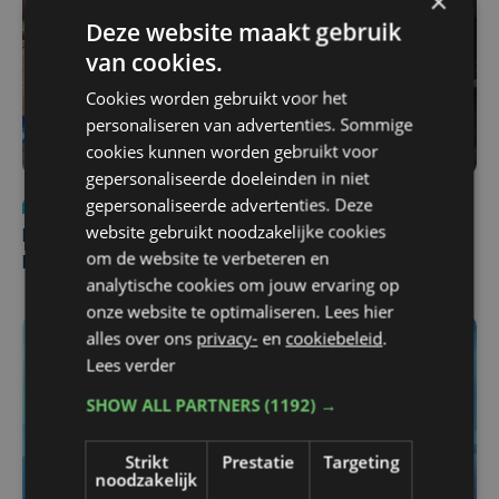
×
Deze website maakt gebruik
van cookies.
Cookies worden gebruikt voor het
personaliseren van advertenties. Sommige
cookies kunnen worden gebruikt voor
gepersonaliseerde doeleinden in niet
gepersonaliseerde advertenties. Deze
Nieuws
di 4 augustus | 09:32
website gebruikt noodzakelijke cookies
Man en vrouw dood aangetroffen in woning in Sint-
om de website te verbeteren en
Pieters Brugge
analytische cookies om jouw ervaring op
onze website te optimaliseren. Lees hier
alles over ons
privacy-
en
cookiebeleid
.
Lees verder
SHOW ALL PARTNERS
(1192) →
Strikt
Prestatie
Targeting
noodzakelijk