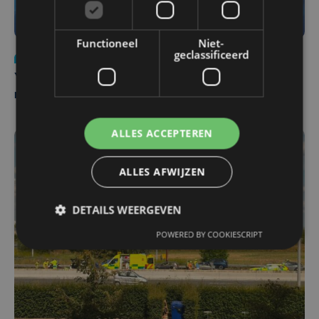
Functioneel
Niet-
geclassificeerd
Nieuws
do 6 augustus | 21:30
Yaro (19), slachtoffer van vechtpartij, is na
maandenlange coma overleden
ALLES ACCEPTEREN
ALLES AFWIJZEN
DETAILS WEERGEVEN
POWERED BY COOKIESCRIPT