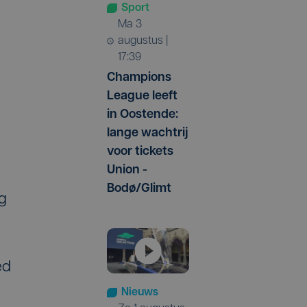
Sport
ma 3
augustus |
17:39
Champions
League leeft
in Oostende:
lange wachtrij
voor tickets
Union -
Bodø/Glimt
kg
ed
Nieuws