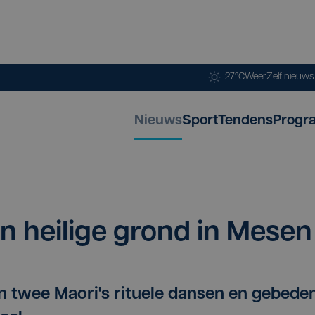
27°C
Weer
Zelf nieuw
Nieuws
Sport
Tendens
Progr
n hei­li­ge grond in Mesen
n twee Maori's rituele dansen en gebede