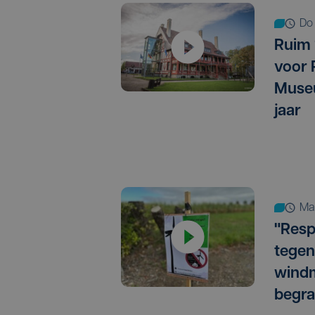
d
Ruim 
voor 
Museu
jaar
m
"Resp
tegen
wind
begra