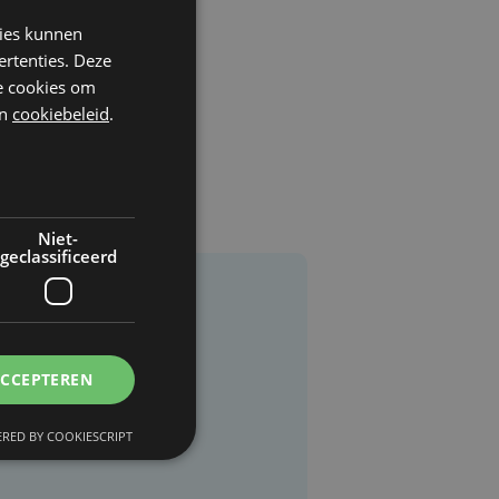
kies kunnen
ertenties. Deze
he cookies om
n
cookiebeleid
.
Niet-
geclassificeerd
ACCEPTEREN
RED BY COOKIESCRIPT