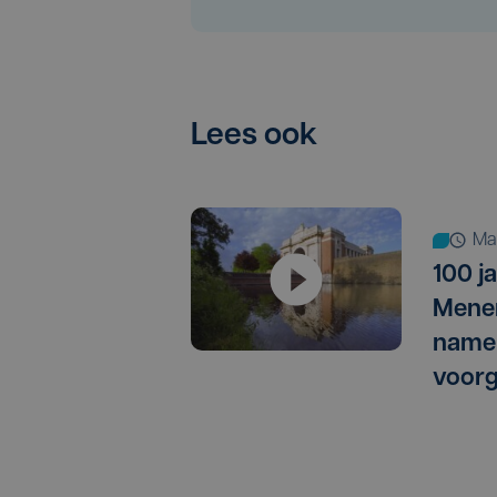
Lees ook
m
100 j
Menen
name
voorg