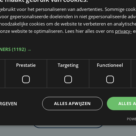
ebruikt voor het personaliseren van advertenties. Sommige coo
oor gepersonaliseerde doeleinden in niet gepersonaliseerde adv
 noodzakelijke cookies om de website te verbeteren en analytisc
onze website te optimaliseren. Lees hier alles over ons
privacy-
e
TNERS
(1192) →
Prestatie
Targeting
Functioneel
Taalfout opgemerkt?
Heb je een taal- of schrijffout opgemerkt in dit artikel?
ERGEVEN
ALLES AFWIJZEN
ALLES 
POWE
Laat het ons weten