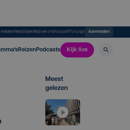
s melden
Wedstrijden
Bezoek ons
FocusWTV+
Logo
Aanmelden
amma's
Reizen
Podcasts
Kijk live
Meest
gelezen
n