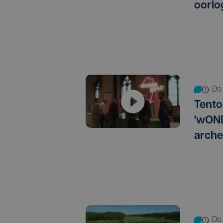
oorlo
do
Tento
'wON
arche
do