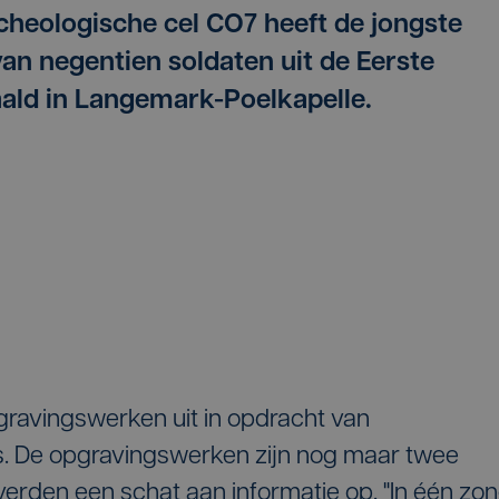
cheologische cel CO7 heeft de jongste
van negentien soldaten uit de Eerste
ld in Langemark-Poelkapelle.
ravingswerken uit in opdracht van
. De opgravingswerken zijn nog maar twee
erden een schat aan informatie op. "In één zo