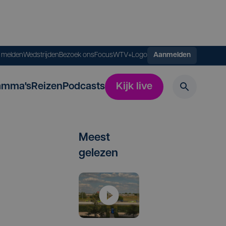
s melden
Wedstrijden
Bezoek ons
FocusWTV+
Logo
Aanmelden
amma's
Reizen
Podcasts
Kijk live
Meest
gelezen