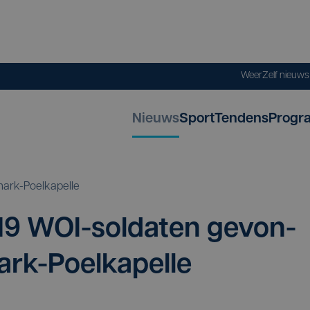
Weer
Zelf nieuw
Nieuws
Sport
Tendens
Progr
ark-Poelkapelle
19
WOI-sol­da­ten gevon­
ark-Poelkapelle