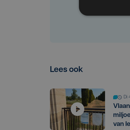
Lees ook
d
Vlaan
miljo
van I