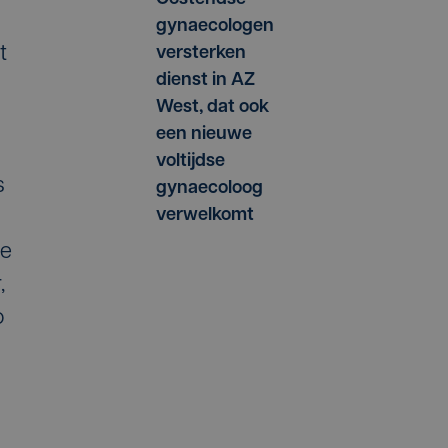
gynaecologen
t
versterken
dienst in AZ
West, dat ook
een nieuwe
voltijdse
s
gynaecoloog
verwelkomt
de
,
o