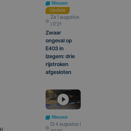
Nieuws
Update
za 1 augustus
| 17:21
Zwaar
ongeval op
E403 in
Izegem: drie
rijstroken
afgesloten
Nieuws
di 4 augustus |
ne