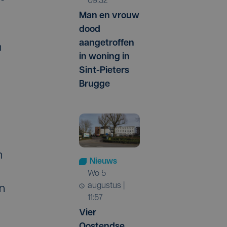
09:32
Man en vrouw
dood
aangetroffen
n
in woning in
Sint-Pieters
Brugge
n
Nieuws
wo 5
augustus |
en
11:57
Vier
Oostendse