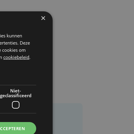
×
kies kunnen
ertenties. Deze
he cookies om
n
cookiebeleid
.
Niet-
geclassificeerd
ACCEPTEREN