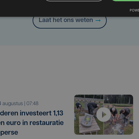
Heb je een taal- of schrijffout opgemerkt in dit artikel?
POWE
Laat het ons weten
i 4 augustus | 07:48
deren investeert 1,13
en euro in restauratie
eperse