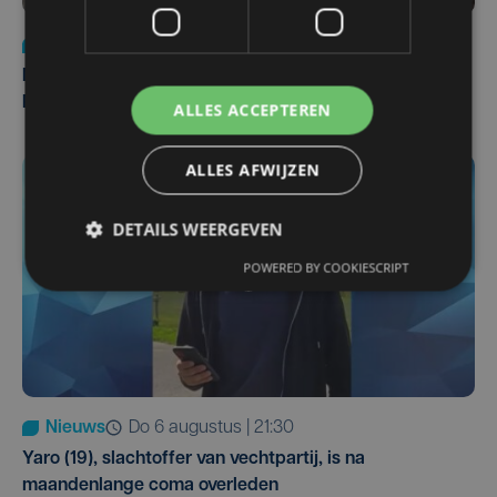
Nieuws
di 4 augustus | 09:32
Man en vrouw dood aangetroffen in woning in Sint-
Pieters Brugge
ALLES ACCEPTEREN
ALLES AFWIJZEN
DETAILS WEERGEVEN
POWERED BY COOKIESCRIPT
Nieuws
do 6 augustus | 21:30
Yaro (19), slachtoffer van vechtpartij, is na
maandenlange coma overleden