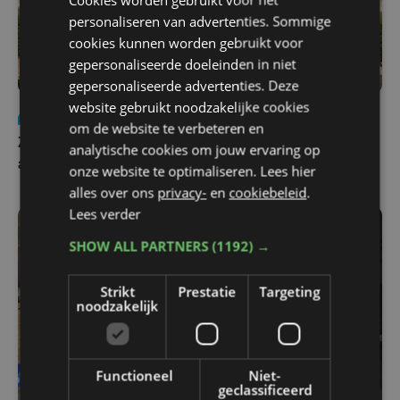
personaliseren van advertenties. Sommige
cookies kunnen worden gebruikt voor
gepersonaliseerde doeleinden in niet
gepersonaliseerde advertenties. Deze
website gebruikt noodzakelijke cookies
Nieuws
Update
za 1 augustus | 17:21
om de website te verbeteren en
Zwaar ongeval op E403 in Izegem: drie rijstroken
analytische cookies om jouw ervaring op
afgesloten
onze website te optimaliseren. Lees hier
alles over ons
privacy-
en
cookiebeleid
.
Lees verder
SHOW ALL PARTNERS
(1192) →
Strikt
Prestatie
Targeting
noodzakelijk
Functioneel
Niet-
geclassificeerd