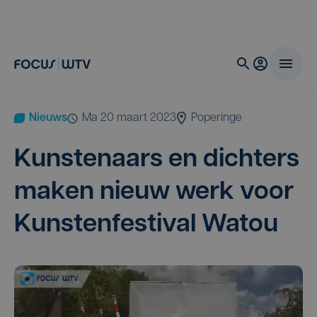
Nieuws
ma 20 maart 2023
Poperinge
Kun­ste­naars en dich­ters
maken nieuw werk voor
Kun­sten­fes­ti­val Watou