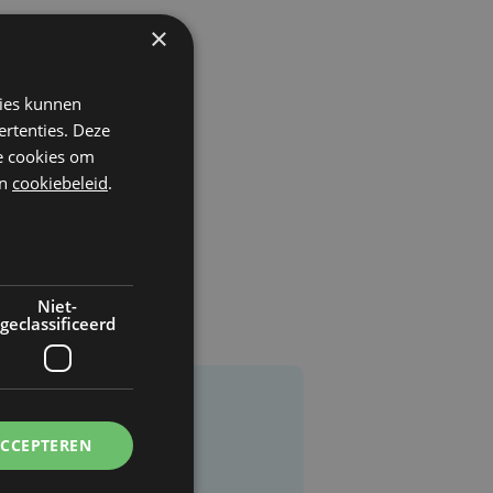
×
kies kunnen
ertenties. Deze
he cookies om
n
cookiebeleid
.
Niet-
geclassificeerd
ACCEPTEREN