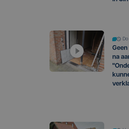
d
Geen 
na aa
"Onde
kunne
verkl