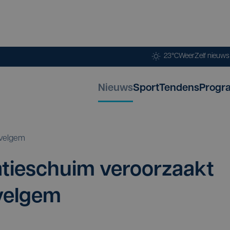
23°C
Weer
Zelf nieuw
Nieuws
Sport
Tendens
Progr
velgem
­tie­schuim ver­oor­zaakt
evelgem