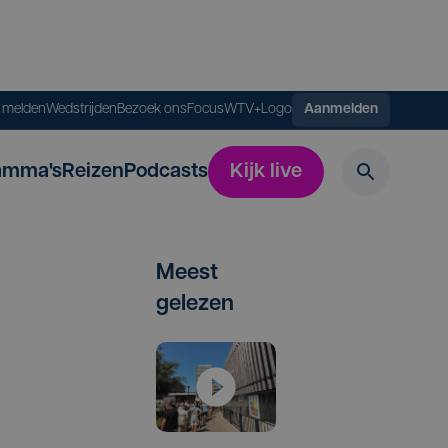
s melden
Wedstrijden
Bezoek ons
FocusWTV+
Logo
Aanmelden
amma's
Reizen
Podcasts
Kijk live
Meest
gelezen