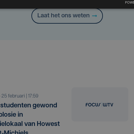
POWE
Laat het ons weten
o 25 februari | 17:59
 studenten gewond
losie in
elokaal van Howest
t-Michiels