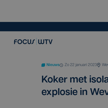
Nieuws
zo 22 januari 2023
We
Koker met iso­la
explo­sie in W