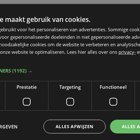
e maakt gebruik van cookies.
ebruikt voor het personaliseren van advertenties. Sommige coo
oor gepersonaliseerde doeleinden in niet gepersonaliseerde adv
 noodzakelijke cookies om de website te verbeteren en analytisc
onze website te optimaliseren. Lees hier alles over ons
privacy-
e
TNERS
(1192) →
Prestatie
Targeting
Functioneel
Taalfout opgemerkt?
ERGEVEN
ALLES AFWIJZEN
ALLES 
Heb je een taal- of schrijffout opgemerkt in dit artikel?