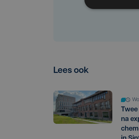
Lees ook
w
Twee
na exp
chemi
in Sin