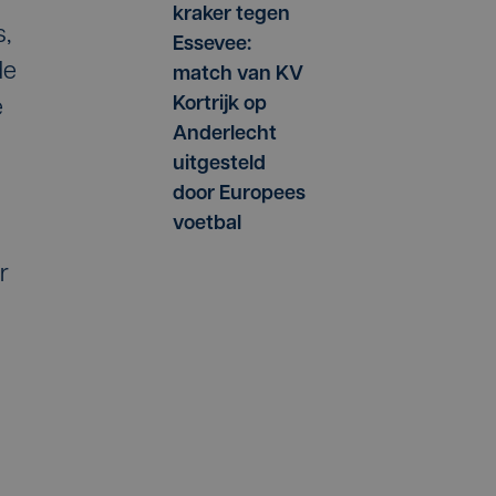
kraker tegen
s,
Essevee:
de
match van KV
Kortrijk op
e
Anderlecht
uitgesteld
door Europees
voetbal
r