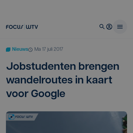
Nieuws
ma 17 juli 2017
Job­stu­den­ten bren­gen
wan­del­rou­tes in kaart
voor Google