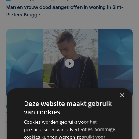
Man en vrouw dood aangetroffen in woning in Sint-
Pieters Brugge
×
Deze website maakt gebruik
Nieuws
do 6 augustus | 21:30
van cookies.
Yaro (19), slachtoffer van vechtpartij, is na
Cookies worden gebruikt voor het
maandenlange coma overleden
personaliseren van advertenties. Sommige
cookies kunnen worden gebruikt voor