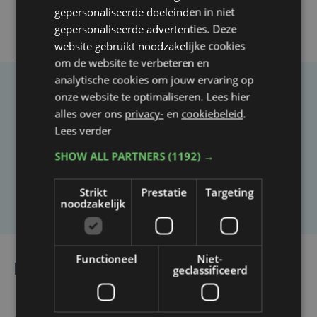
gepersonaliseerde doeleinden in niet
gepersonaliseerde advertenties. Deze
website gebruikt noodzakelijke cookies
om de website te verbeteren en
analytische cookies om jouw ervaring op
onze website te optimaliseren. Lees hier
Taalfout opgemerkt?
alles over ons
privacy-
en
cookiebeleid
.
Heb je een taal- of schrijffout opgemerkt in dit
Lees verder
artikel?
SHOW ALL PARTNERS
(1192) →
Laat het ons weten
Strikt
Prestatie
Targeting
noodzakelijk
Functioneel
Niet-
Lees ook
geclassificeerd