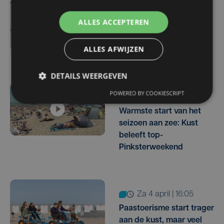
vr 26 juni | 12:32
ALLES ACCEPTEREN
Kust verwacht dit
weekend tot 150.000
ALLES AFWIJZEN
dagtoeristen per dag
DETAILS WEERGEVEN
POWERED BY COOKIESCRIPT
ma 25 mei | 11:31
Warmste start van het
seizoen aan zee: Kust
beleeft top-
Pinksterweekend
za 4 april | 16:05
Paastoerisme start trager
aan de kust, maar veel