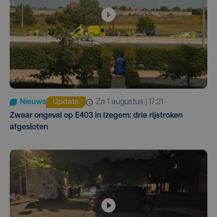
Nieuws
Update
za 1 augustus | 17:21
Zwaar ongeval op E403 in Izegem: drie rijstroken
afgesloten