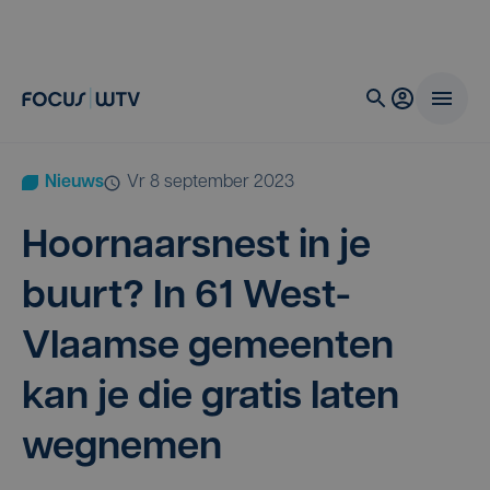
Nieuws
vr 8 september 2023
Hoor­naars­nest in je
buurt? In
61
West-
Vlaam­se gemeen­ten
kan je die gra­tis laten
wegnemen