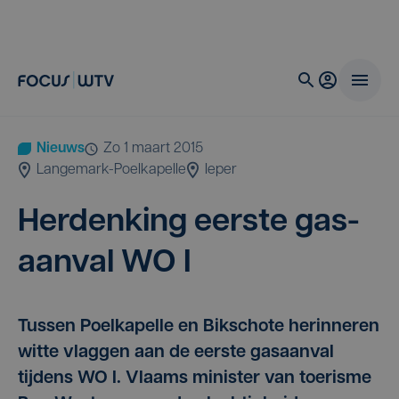
Nieuws
zo 1 maart 2015
Langemark-Poelkapelle
Ieper
Her­den­king eer­ste gas­
aan­val
WO
I
Tussen Poelkapelle en Bikschote herinneren
witte vlaggen aan de eerste gasaanval
tijdens WO I. Vlaams minister van toerisme