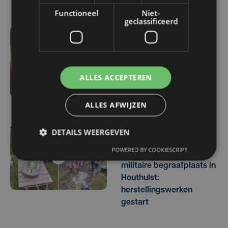
Functioneel
Niet-
geclassificeerd
di 4 augustus | 07:48
Vlaanderen investeert
1,13 miljoen euro in
ALLES ACCEPTEREN
restauratie van Ieperse
oorlogsbegraafplaatsen
ALLES AFWIJZEN
DETAILS WEERGEVEN
do 18 juni | 14:54
POWERED BY COOKIESCRIPT
Na vandalisme op
militaire begraafplaats in
Houthulst:
herstellingswerken
gestart