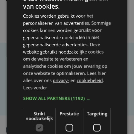
op Anderlecht uitgesteld door Europees voetbal
van cookies.
Cookies worden gebruikt voor het
personaliseren van advertenties. Sommige
cookies kunnen worden gebruikt voor
gepersonaliseerde doeleinden in niet
gepersonaliseerde advertenties. Deze
website gebruikt noodzakelijke cookies
Taalfout opgemerkt?
om de website te verbeteren en
analytische cookies om jouw ervaring op
Heb je een taal- of schrijffout opgemerkt in dit
onze website te optimaliseren. Lees hier
artikel?
alles over ons
privacy-
en
cookiebeleid
.
Lees verder
Laat het ons weten
SHOW ALL PARTNERS
(1192) →
Strikt
Prestatie
Targeting
noodzakelijk
Lees ook