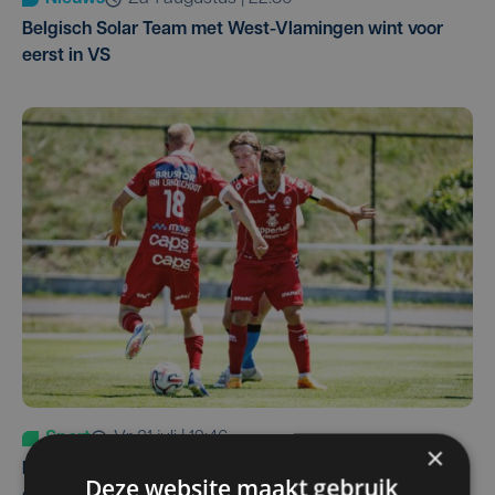
Belgisch Solar Team met West-Vlamingen wint voor
eerst in VS
Sport
vr 31 juli | 12:46
×
Net voor kraker tegen Essevee: match van KV Kortrijk
Deze website maakt gebruik