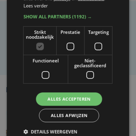
Lees verder
SHOW ALL PARTNERS
(1192) →
Taalfout opgemerkt?
Heb je een taal- of schrijffout opgemerkt in dit
Strikt
Prestatie
Targeting
artikel?
noodzakelijk
Laat het ons weten
Functioneel
Niet-
geclassificeerd
Lees ook
ALLES ACCEPTEREN
ALLES AFWIJZEN
vr 20 maart | 15:36
'Situatie onhoudbaar,
DETAILS WEERGEVEN
blokkades niet