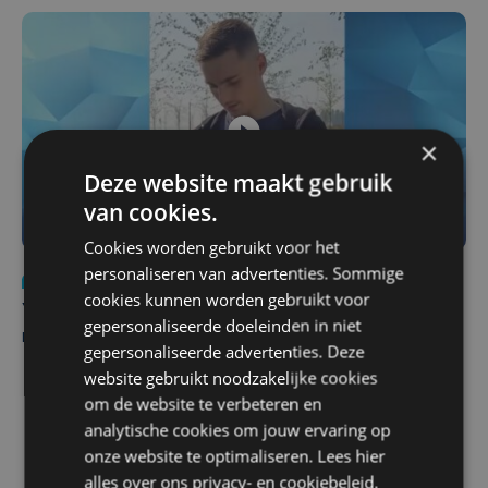
×
Deze website maakt gebruik
van cookies.
Cookies worden gebruikt voor het
personaliseren van advertenties. Sommige
Nieuws
do 6 augustus | 21:30
cookies kunnen worden gebruikt voor
Yaro (19), slachtoffer van vechtpartij, is na
gepersonaliseerde doeleinden in niet
maandenlange coma overleden
gepersonaliseerde advertenties. Deze
website gebruikt noodzakelijke cookies
om de website te verbeteren en
analytische cookies om jouw ervaring op
onze website te optimaliseren. Lees hier
alles over ons
privacy-
en
cookiebeleid
.