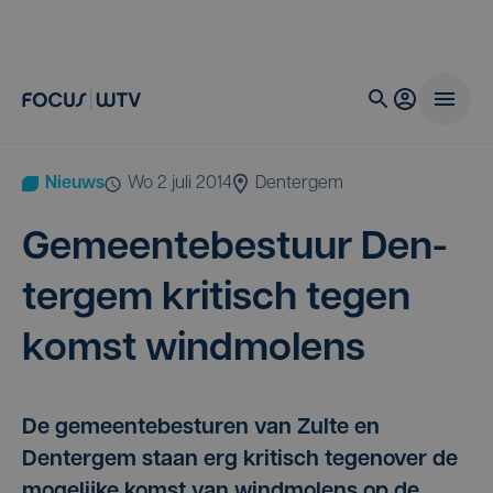
Nieuws
wo 2 juli 2014
Dentergem
Gemeen­te­be­stuur Den­
ter­gem kri­tisch tegen
komst windmolens
De gemeentebesturen van Zulte en
Dentergem staan erg kritisch tegenover de
mogelijke komst van windmolens op de