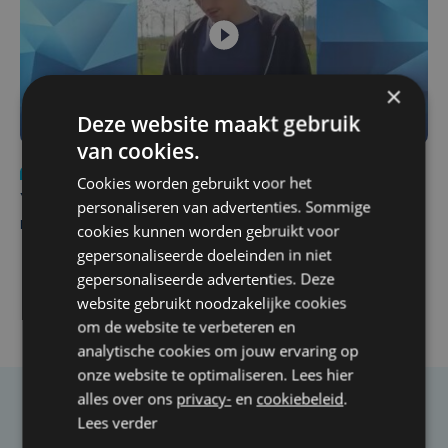
×
Deze website maakt gebruik
van cookies.
Nieuws
do 6 augustus | 21:30
Cookies worden gebruikt voor het
Yaro (19), slachtoffer van vechtpartij, is na
personaliseren van advertenties. Sommige
maandenlange coma overleden
cookies kunnen worden gebruikt voor
gepersonaliseerde doeleinden in niet
gepersonaliseerde advertenties. Deze
website gebruikt noodzakelijke cookies
om de website te verbeteren en
analytische cookies om jouw ervaring op
onze website te optimaliseren. Lees hier
alles over ons
privacy-
en
cookiebeleid
.
Taalfout opgemerkt?
Lees verder