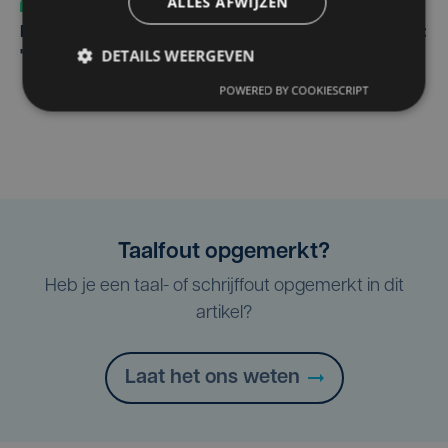
ALLES AFWIJZEN
Sport
do 30 juli | 17:04
Karel Sabbe hervat recordpoging na ziekenhuisbezoek:
DETAILS WEERGEVEN
"Blij dat we niet hebben moeten stoppen"
POWERED BY COOKIESCRIPT
Taalfout opgemerkt?
Heb je een taal- of schrijffout opgemerkt in dit
artikel?
Laat het ons weten