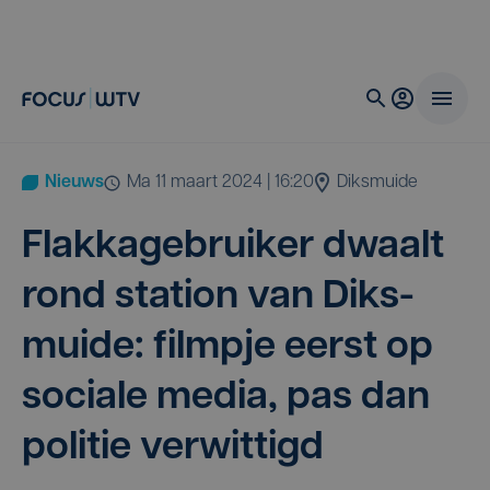
Nieuws
ma 11 maart 2024 | 16:20
Diksmuide
Flak­ka­ge­brui­ker dwaalt
rond sta­ti­on van Diks­
mui­de: film­pje eerst op
soci­a­le media, pas dan
poli­tie verwittigd