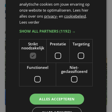
analytische cookies om jouw ervaring op
Nieuws
za 1 augustus | 22:36
onze website te optimaliseren. Lees hier
Belgisch Solar Team met West-Vlamingen wint voor
alles over ons
privacy-
en
cookiebeleid
.
eerst in VS
Lees verder
SHOW ALL PARTNERS
(1192) →
Strikt
Prestatie
Targeting
noodzakelijk
Functioneel
Niet-
geclassificeerd
ALLES ACCEPTEREN