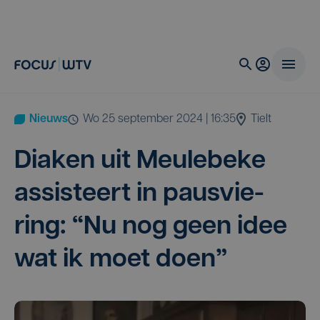
Nieuws
wo 25 september 2024 | 16:35
Tielt
Dia­ken uit Meu­le­be­ke
assis­teert in paus­vie­
ring:
“
Nu nog geen idee
wat ik moet doen”