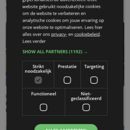
Zwaar ongeval op E403 in Izegem: drie rijstroken
website gebruikt noodzakelijke cookies
afgesloten
om de website te verbeteren en
analytische cookies om jouw ervaring op
onze website te optimaliseren. Lees hier
alles over ons
privacy-
en
cookiebeleid
.
Lees verder
SHOW ALL PARTNERS
(1192) →
Strikt
Prestatie
Targeting
noodzakelijk
Functioneel
Niet-
Nieuws
di 4 augustus | 09:32
geclassificeerd
Man en vrouw dood aangetroffen in woning in Sint-
Pieters Brugge