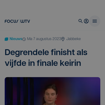
Nieuws
ma 7 augustus 2023
Jabbeke
Degren­de­le finisht als
vijf­de in fina­le keirin