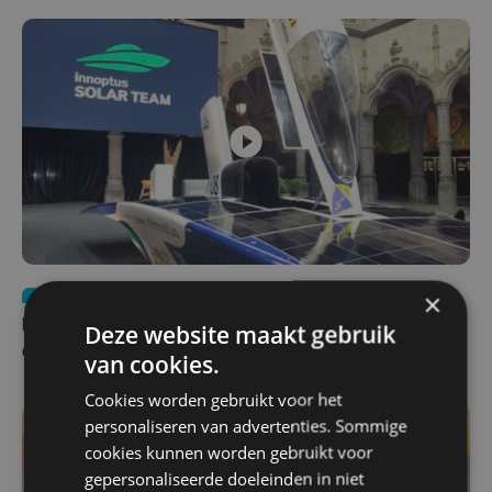
Nieuws
za 1 augustus | 22:36
×
Belgisch Solar Team met West-Vlamingen wint voor
Deze website maakt gebruik
eerst in VS
van cookies.
Cookies worden gebruikt voor het
personaliseren van advertenties. Sommige
cookies kunnen worden gebruikt voor
gepersonaliseerde doeleinden in niet