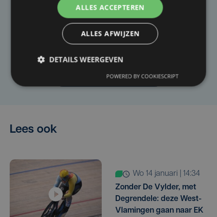
ALLES ACCEPTEREN
Taalfout opgemerkt?
Heb je een taal- of schrijffout opgemerkt in dit
ALLES AFWIJZEN
artikel?
DETAILS WEERGEVEN
Laat het ons weten
POWERED BY COOKIESCRIPT
Lees ook
wo 14 januari | 14:34
Zonder De Vylder, met
Degrendele: deze West-
Vlamingen gaan naar EK