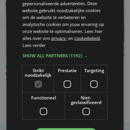
gepersonaliseerde advertenties. Deze
website gebruikt noodzakelijke cookies
om de website te verbeteren en
analytische cookies om jouw ervaring op
onze website te optimaliseren. Lees hier
alles over ons
privacy-
en
cookiebeleid
.
Lees verder
SHOW ALL PARTNERS
(1192) →
Sport
do 6 augustus | 10:49
Strikt
Prestatie
Targeting
noodzakelijk
Margot Vanpachtenbeke beklimt zeven keer de Mont
Ventoux
Functioneel
Niet-
geclassificeerd