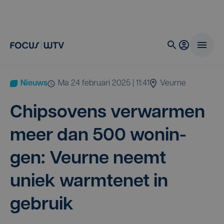
Nieuws
ma 24 februari 2025 | 11:41
Veurne
Chips­ovens ver­war­men
meer dan
500
wonin­
gen: Veur­ne neemt
uniek warm­te­net in
gebruik