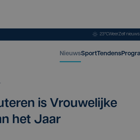
23°C
Weer
Zelf nieuw
Nieuws
Sport
Tendens
Progr
r
­te­ren is Vrou­we­lij­ke
an het Jaar