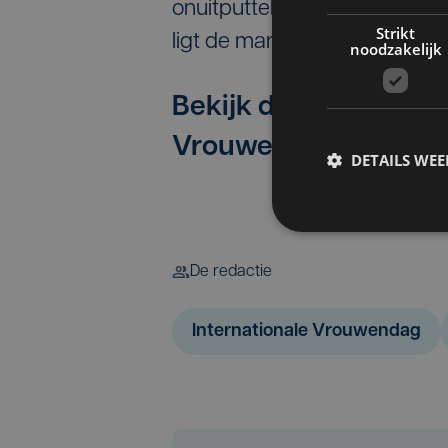
onuitputtelijk is én met int
Strikt
ligt de markt aan haar voete
noodzakelijk
Bekijk de reportage 
Vrouwelijke Onderne
DETAILS WE
De redactie
Internationale Vrouwendag