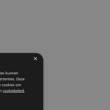
×
kies kunnen
ertenties. Deze
he cookies om
n
cookiebeleid
.
ls