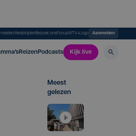
s melden
Wedstrijden
Bezoek ons
FocusWTV+
Logo
Aanmelden
amma's
Reizen
Podcasts
Kijk live
Meest
gelezen