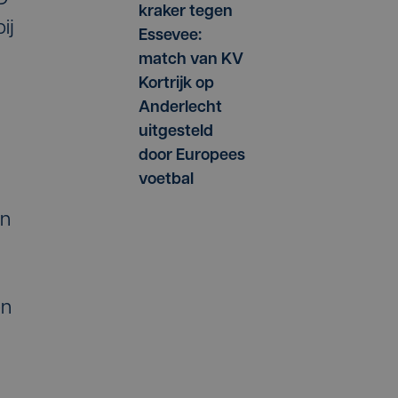
kraker tegen
ij
Essevee:
match van KV
Kortrijk op
Anderlecht
uitgesteld
door Europees
voetbal
en
en