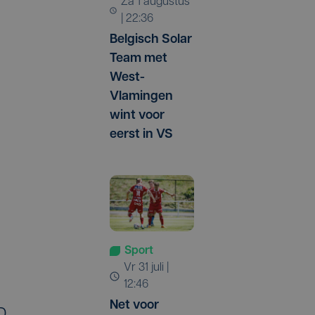
za 1 augustus
| 22:36
Belgisch Solar
Team met
West-
Vlamingen
wint voor
eerst in VS
Sport
vr 31 juli |
12:46
Net voor
D