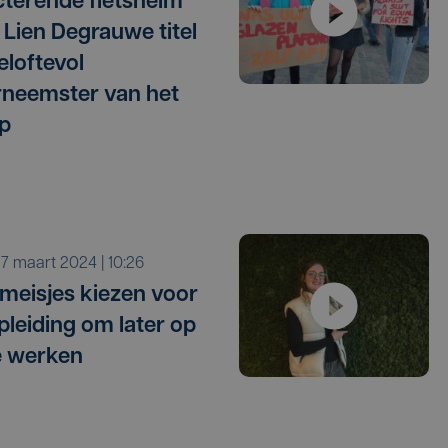
cterende fietshelm
t Lien Degrauwe titel
eloftevol
neemster van het
op
o 7 maart 2024 | 10:26
meisjes kiezen voor
pleiding om later op
e werken