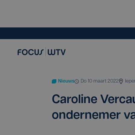
Nieuws
do 10 maart 2022
Iepe
Caro­li­ne Ver­cau
onder­ne­mer v