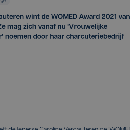
age
rcauteren wint de WOMED Award 2021 van
e mag zich vanaf nu 'Vrouwelijke
' noemen door haar charcuteriebedrijf
ft de Ieperse Caroline Vercauteren de 'WOME