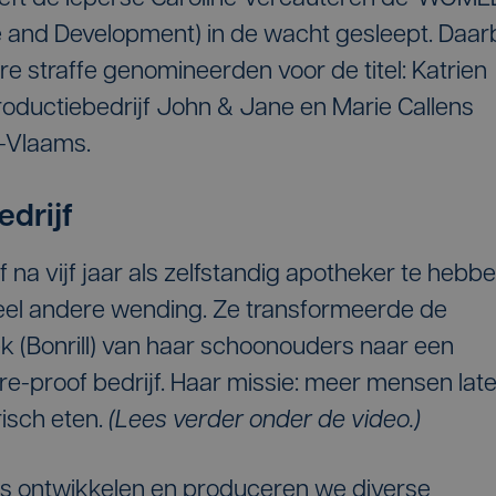
 and Development) in de wacht gesleept. Daarb
e straffe genomineerden voor de titel: Katrien
roductiebedrijf John & Jane en Marie Callens
t-Vlaams.
edrijf
 na vijf jaar als zelfstandig apotheker te hebb
eel andere wending. Ze transformeerde de
iek (Bonrill) van haar schoonouders naar een
e-proof bedrijf. Haar missie: meer mensen lat
risch eten.
(Lees verder onder de video.)
is ontwikkelen en produceren we diverse