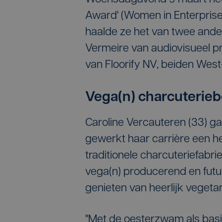
Award' (Women in Enterprise
haalde ze het van twee ander
Vermeire van audiovisueel p
van Floorify NV, beiden Wes
Vega(n) charcuterieb
Caroline Vercauteren (33) gaf
gewerkt haar carrière een h
traditionele charcuteriefabr
vega(n) producerend en futur
genieten van heerlijk vegeta
"Met de oesterzwam als bas