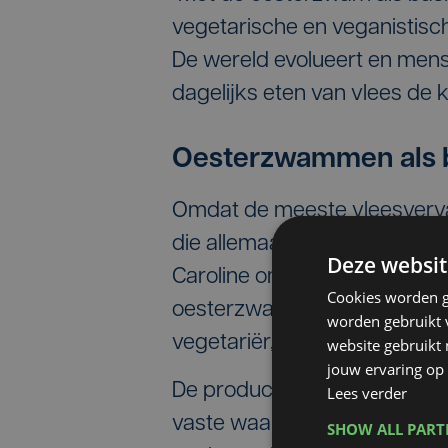
vegetarische en veganistisch
De wereld evolueert en men
dagelijks eten van vlees de k
Oesterzwammen als 
Omdat de meeste vleesvervan
die allemaal van over de he
Deze websit
Caroline om producten te ma
Cookies worden g
oesterzwammen. 'BonMush' 
worden gebruikt v
vegetariër, veganist en flexita
website gebruikt
jouw ervaring op 
De producten zijn te verkrijg
Lees verder
vaste waarde in heel wat fri
SHOW ALL PAR