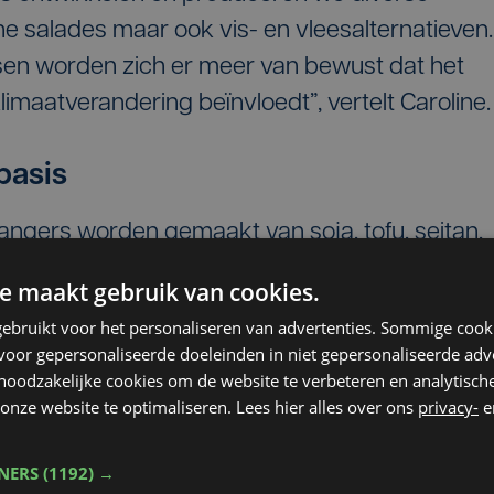
e salades maar ook vis- en vleesalternatieven.
sen worden zich er meer van bewust dat het
limaatverandering beïnvloedt”, vertelt Caroline.
basis
gers worden gemaakt van soja, tofu, seitan,
le wereld moeten worden ingevlogen, besloot
e maakt gebruik van cookies.
ken op basis van lokaal geteelde
ebruikt voor het personaliseren van advertenties. Sommige coo
was geboren, met een aanbod voor de
oor gepersonaliseerde doeleinden in niet gepersonaliseerde adv
riër.
 noodzakelijke cookies om de website te verbeteren en analytisc
onze website te optimaliseren. Lees hier alles over ons
privacy-
e
en bij diverse supermarkten en zijn nu al een
go’s. Met een duurzame grondstof die zo goed a
TNERS
(1192) →