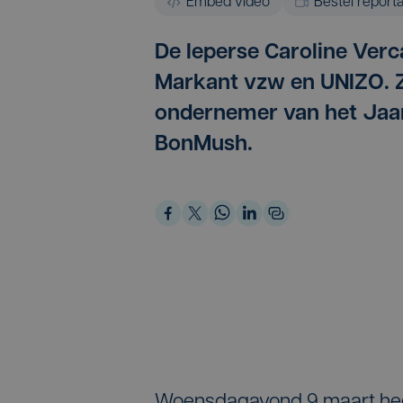
Embed video
Bestel report
De Ieperse Caroline Ve
Markant vzw en UNIZO. Z
ondernemer van het Jaar
BonMush.
Woensdagavond 9 maart hee