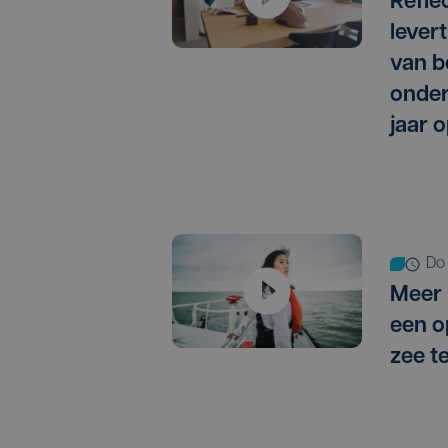
Refle
lever
van b
onder
jaar 
d
Meer 
een o
zee t